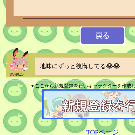
地味にずっと後悔してる😭😭
レイ
3/8 10:25
▼ここから新規登録を行いキャラクターを作成
TOPページ