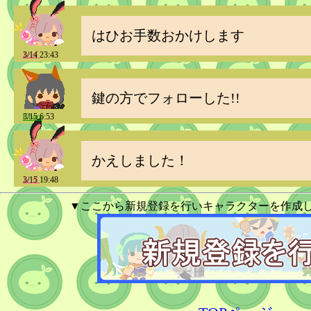
はひお手数おかけします
レイ
3/14 23:43
鍵の方でフォローした!!
Chara
3/15 6:53
かえしました！
レイ
3/15 19:48
▼ここから新規登録を行いキャラクターを作成