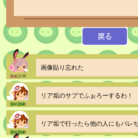
画像貼り忘れた
レイ
3/14 23:39
リア垢のサブでふぉろーするわ！
葵@美鈴
3/14 23:40
リア垢で行ったら他の人にもバレ
葵@美鈴
3/14 23:40