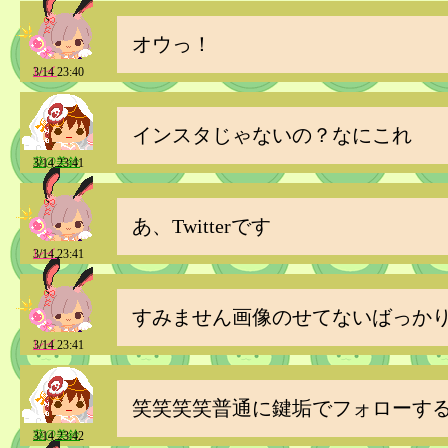
オウっ！
レイ
3/14 23:40
インスタじゃないの？なにこれ
葵@美鈴
3/14 23:41
あ、Twitterです
レイ
3/14 23:41
すみません画像のせてないばっか
レイ
3/14 23:41
笑笑笑笑普通に鍵垢でフォローす
葵@美鈴
3/14 23:42