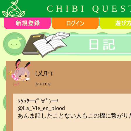
CHIBI QUES
(乂Д･)
レイ
3/14 23:39
ﾂｸｯﾀ━(ﾟ∀ﾟ)━!
@La_Vie_en_blood
あんま話したことない人もこの機に繋がりたい⸝⸝