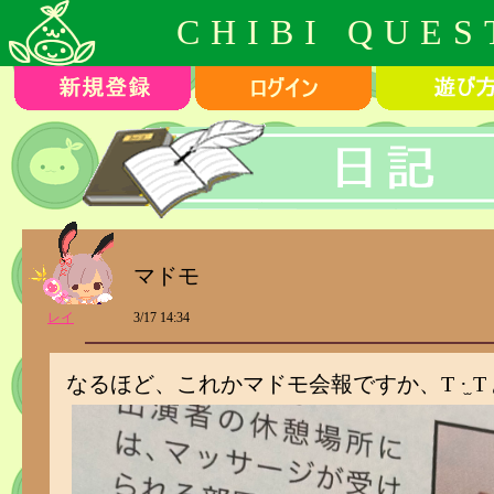
CHIBI QUES
マドモ
レイ
3/17 14:34
なるほど、これかマドモ会報ですか、T ·̫ T