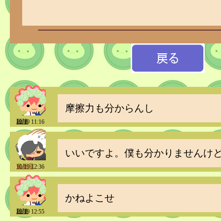
摩擦力も分からんし
殺陣
10/19 11:16
いいですよ。僕も分かりませんけ
竜新零
10/19 12:36
かねよこせ
殺陣
10/19 12:55