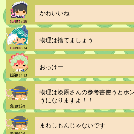
かわいいね
もちクラゲ
10/19 13:26
物理は捨てましょう
Destiny
10/19 13:34
おっけー
殺陣
10/19 14:13
物理は漆原さんの参考書使うとホ
うになりますよ！！
タキオン
10/19 19:4
まわしもんじゃないです
タキオン
10/19 19:4