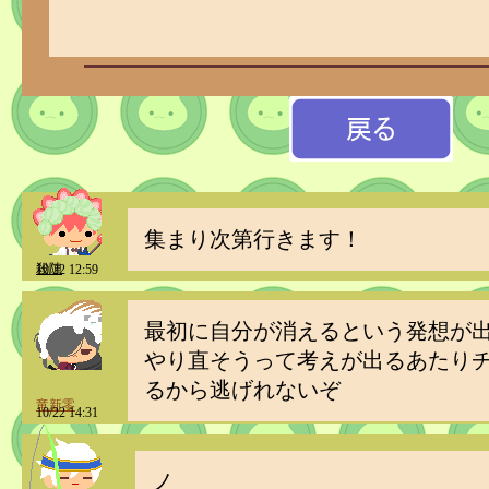
集まり次第行きます！
殺陣
10/22 12:59
最初に自分が消えるという発想が
やり直そうって考えが出るあたり
るから逃げれないぞ
竜新零
10/22 14:31
ノ