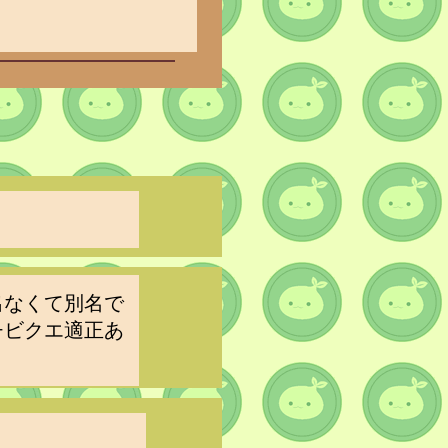
出なくて別名で
チビクエ適正あ