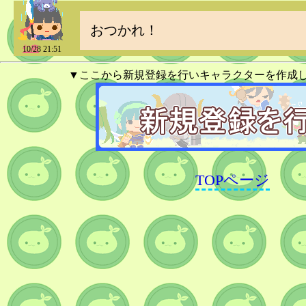
おつかれ！
仁瘉
10/28 21:51
▼ここから新規登録を行いキャラクターを作成
TOPページ