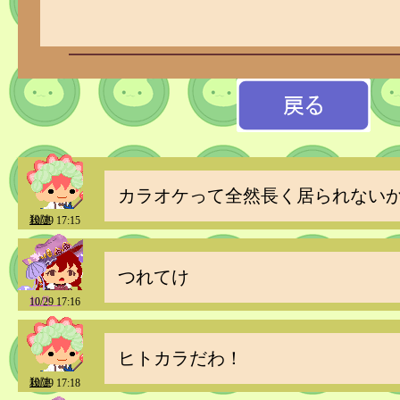
カラオケって全然長く居られない
殺陣
10/29 17:15
つれてけ
如月＿
10/29 17:16
ヒトカラだわ！
殺陣
10/29 17:18