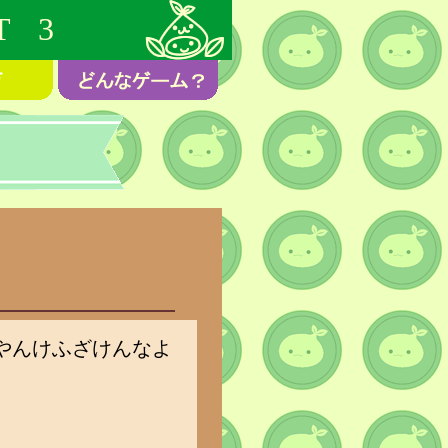
T 3
やんけふざけんなよ