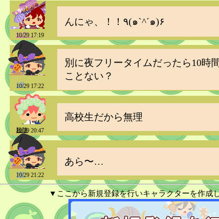
んにゃ、！！٩(๑`^´๑)۶
如月＿
10/29 17:19
別に夜フリータイムだったら10時
ことない？
3号
10/29 17:22
高校生だから無理
殺陣
10/29 20:47
あら〜…
3号
10/29 21:22
▼ここから新規登録を行いキャラクターを作成