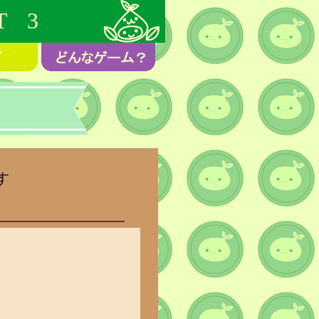
T 3
す