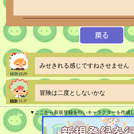
みせきれる感じですねさせません
ゆびっち
10/29 21:29
冒険は二度としないかな
殺陣
10/29 21:37
▼ここから新規登録を行いキャラクターを作成