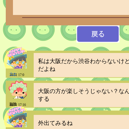
私は大阪だから渋谷わからないけ
だよね
ラナ
10/31 17:0
大阪の方が楽しそうじゃない？な
する
殺陣
10/31 17:16
外出てみるね