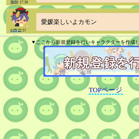
ラナ
10/31 17:30
愛媛楽しいよカモン
ハサミ
1/25 22:57
▼ここから新規登録を行いキャラクターを作成
TOPページ