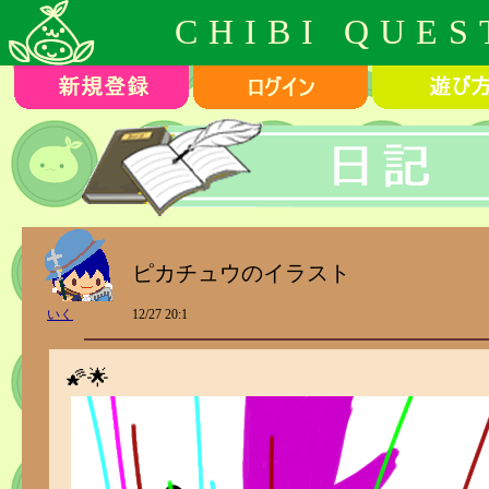
CHIBI QUES
ピカチュウのイラスト
いく
12/27 20:1
🌠🌟