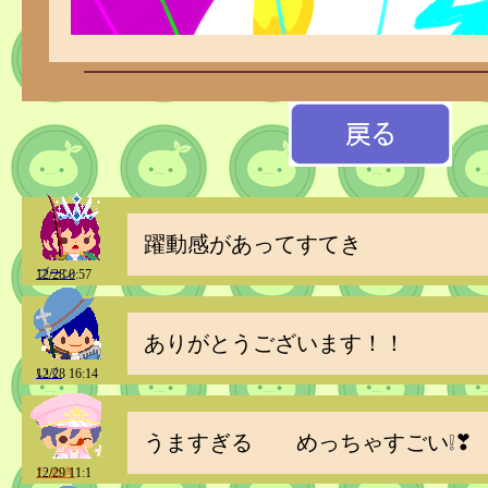
躍動感があってすてき
ブーン
12/28 0:57
ありがとうございます！！
いく
12/28 16:14
うますぎる めっちゃすごい❕❣
たぬき
12/29 11:1