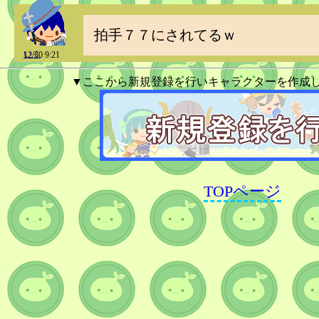
拍手７７にされてるｗ
いく
12/30 9:21
▼ここから新規登録を行いキャラクターを作成
TOPページ