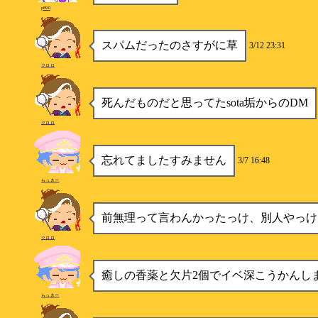
p890
スパムだったのさすがに草
3/12 23:31
クロロ
死んだものだと思ってたsota垢からのDM
クロロ
忘れてましたすみません
3/7 16:48
らっきー
前無理って言わんかったっけ、別人やっけ
クロロ
癒しの香薬と欠片2個でイベ深こうかんし
らっきー