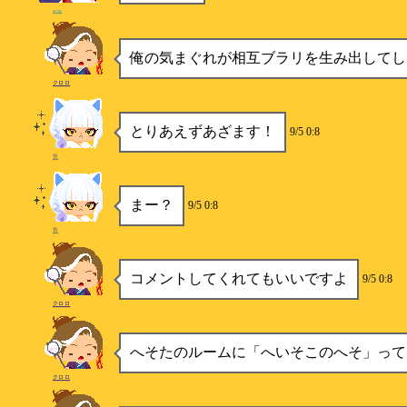
sota
俺の気まぐれが相互ブラリを生み出してし
クロロ
とりあえずあざます！
9/5 0:8
贄
まー？
9/5 0:8
贄
コメントしてくれてもいいですよ
9/5 0:8
クロロ
へそたのルームに「へいそこのへそ」って
クロロ