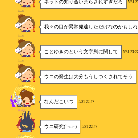
ネットの知り合い荒らされすぎだろ
5/31 2
クロロ
我々の目が異常発達しただけなのかもしれ
クロロ
ことゆきのという文字列に関して
5/31 23:2
クロロ
ウニの発生は大分もうしつくされてそう
クロロ
なんだこいつ
5/31 22:47
弱小提督
ウニ研究(`･ω･)
5/31 22:47
ゆきの