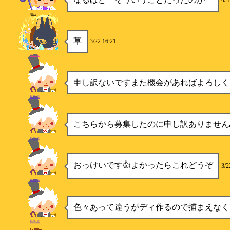
4/3
p890
草
3/22 16:21
ことら
申し訳ないですまた機会があればよろしく
勉強垢
こちらから募集したのに申し訳ありません
勉強垢
おっけいです👍よかったらこれどうぞ
3/2
勉強垢
色々あって違うがディ作るので捕まえなく
勉強垢