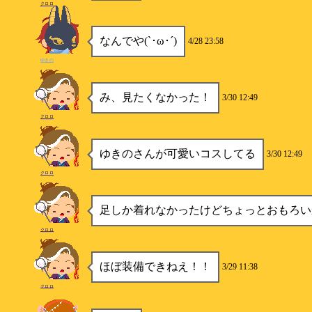
クロロ
なんでや(`･ω･´)
4/28 23:58
ゆきの
み、見たくなかった！
3/30 12:49
クロロ
ゆきのさんが可愛いコスしてる
3/30 12:49
クロロ
足しか着れなかったけどちょっとおもろい
クロロ
ほぼ装備できねえ！！
3/29 11:38
クロロ