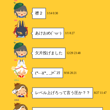
風真
襟２
1/14 0:30
風真
あけおめ(`･ω･)
1/1 8:27
ゆきの
欠片投げました
12/29 23:48
風真
(*- -)(*_ _)ﾍﾟｺﾘ
9/16 20:21
ぱるら
レベル上げろって言う圧か？？
8/27 11:47
クロロ