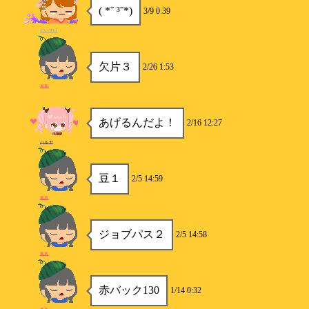
( *˘ ³˘*)
3/9 0:39
だいすけ
欠片３
2/26 1:53
風真
あげるんだよ！
2/16 12:27
ハルヤ
豆１
2/5 14:59
風真
ジョブパス２
2/5 14:58
風真
赤バック130
1/14 0:32