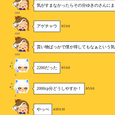
気がすまなかったらその分ゆきのさんにま
クロロ
アゲチャウ
9/5 0:6
クロロ
貰い物ばっかで僕が得してもなぁという気
クロロ
2200だった
9/5 0:0
贄
2000cp分どうしやすか！
9/5 0:0
贄
やっべ
4/29 0:10