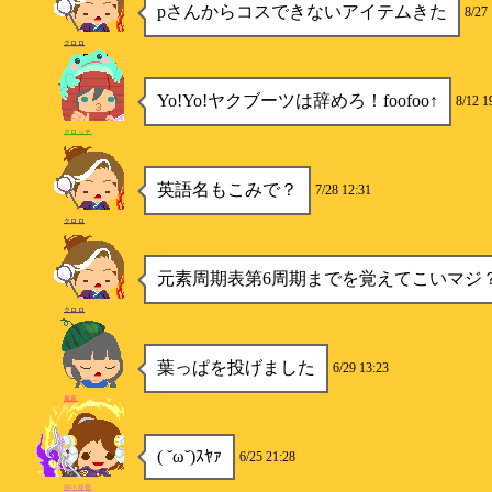
pさんからコスできないアイテムきた
8/27
クロロ
Yo!Yo!ヤクブーツは辞めろ！foofoo↑
8/12 1
クロッチ
英語名もこみで？
7/28 12:31
クロロ
元素周期表第6周期までを覚えてこいマジ
クロロ
葉っぱを投げました
6/29 13:23
風真
( ˘ω˘)ｽﾔｧ
6/25 21:28
弱小提督