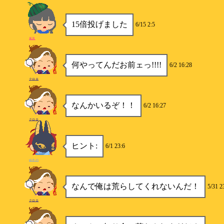
15倍投げました
6/15 2:5
風真
何やってんだお前ェっ!!!!
6/2 16:28
クロロ
なんかいるぞ！！
6/2 16:27
クロロ
ヒント:
6/1 23:6
ゆきの
なんで俺は荒らしてくれないんだ！
5/31 2
クロロ