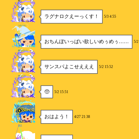
siba
ラグナロクえーっくす！
5/3 4:55
ハルマキ
おちんぽいっぱい欲しいめぅめぅ……
5/2
新鮮ぼんち
サンスパよこせえええ
5/2 15:52
ハルマキ
🥺
5/2 15:51
ハルマキ
おはよう！
4/27 21:38
SKY