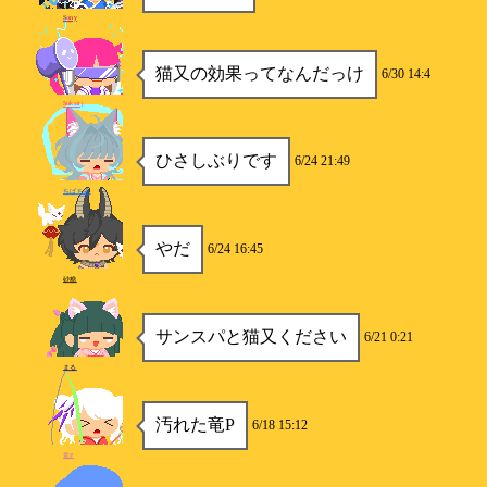
Sony
猫又の効果ってなんだっけ
6/30 14:4
Sukairj
ひさしぶりです
6/24 21:49
ちばちん
やだ
6/24 16:45
砂糖
サンスパと猫又ください
6/21 0:21
まる
汚れた竜P
6/18 15:12
竜P