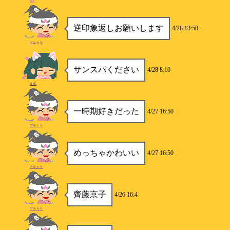
竜P
逆印象返しお願いします
4/28 13:50
アルカリ
サンスパください
4/28 8:10
まる
一時期好きだった
4/27 16:50
アルカリ
めっちゃかわいい
4/27 16:50
アルカリ
齊藤京子
4/26 16:4
アルカリ