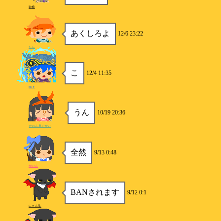
砂糖
あくしろよ
12/6 23:22
ちん
こ
12/4 11:35
SKY
うん
10/19 20:36
かのん鼻でかい
全然
9/13 0:48
かのん
BANされます
9/12 0:1
にゃん汰