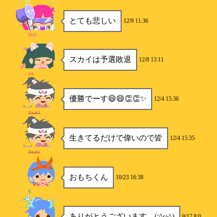
とても悲しい
12/9 11:36
Sukairj
スカイは予選敗退
12/8 13:11
まる
優勝でーす😄😄👏👏✨
12/4 15:36
アルカリ
生きてるだけで偉いので皆
12/4 15:35
アルカリ
おもちくん
10/23 16:38
彩
ありがとうございます。(;^ω^)
9/17 8:0