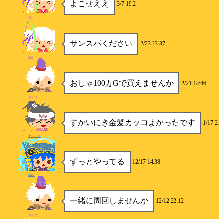
よこせええ
3/7 19:2
竜P
サンスパください
2/23 23:37
竜P
おしゃ100万Gで買えませんか
2/21 18:46
カレー
すかいにき金髪カッコよかったです
1/17 2
アルカリ
ずっとやってる
12/17 14:38
SKY
一緒に周回しませんか
12/12 22:12
カレー