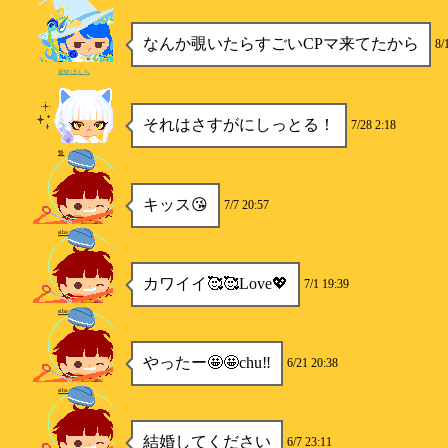
なんか覗いたらすごいCPマ来てたから
8/
新鮮ぼんち
それはさすがにしっとる！
7/28 2:18
贄
キッス😘
7/7 20:57
siba
カワイイ🥰🥰Love💖
7/1 19:39
siba
やったー🤩🤩chu‼️
6/21 20:38
siba
結婚してください
6/7 23:11