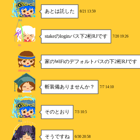
あとは託した
8/21 13:59
SKY
stakeのloginパス下2桁RJです
7/20 19:26
竜P
家のWiFiのデフォルトパスの下2桁RJです
涙愛月めでる
斬装備ありませんか？
7/7 14:10
雪乃
そのとおり
7/3 10:5
SKY
そうですね
6/30 20:58