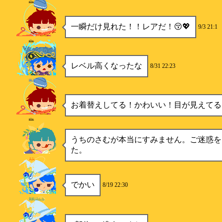
siba
一瞬だけ見れた！！レアだ！😚💖
9/3 21:1
siba
レベル高くなったな
8/31 22:23
SKY
お着替えしてる！かわいい！目が見えてる
siba
うちのさむが本当にすみません。ご迷惑を
た。
まな
でかい
8/19 22:30
新鮮ぼんち