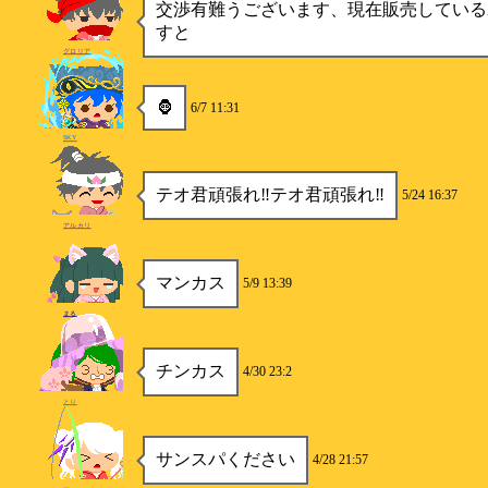
交渉有難うございます、現在販売している
すと
グロリア
🦍
6/7 11:31
SKY
テオ君頑張れ‼️テオ君頑張れ‼️
5/24 16:37
アルカリ
マンカス
5/9 13:39
まる
チンカス
4/30 23:2
とり
サンスパください
4/28 21:57