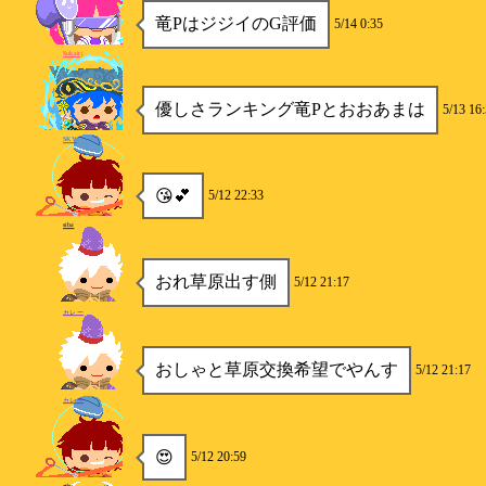
竜PはジジイのG評価
5/14 0:35
Sukairj
優しさランキング竜Pとおおあまは
5/13 16
SKY
😘💕
5/12 22:33
siba
おれ草原出す側
5/12 21:17
カレー
おしゃと草原交換希望でやんす
5/12 21:17
カレー
😍
5/12 20:59