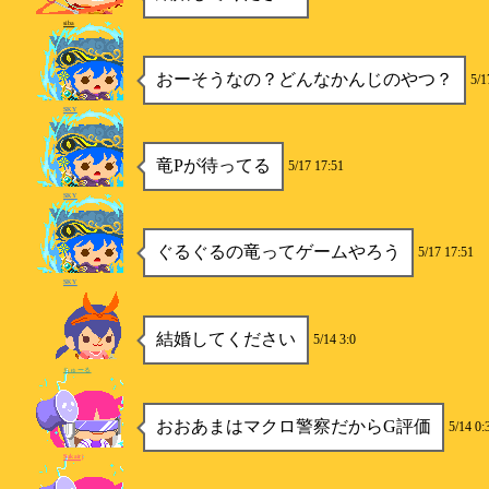
siba
おーそうなの？どんなかんじのやつ？
5/1
SKY
竜Pが待ってる
5/17 17:51
SKY
ぐるぐるの竜ってゲームやろう
5/17 17:51
SKY
結婚してください
5/14 3:0
ちゅーる
おおあまはマクロ警察だからG評価
5/14 0:
Sukairj