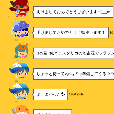
明けましておめでとうございますm(__)m
アトラ
明けましておめでとうう御座います！
1/1
睡蓮
Hey君!!俺とコスタリカの地雷源でフラダ
むはゅしら
ちょっと待ってねskyのqr準備してくる💦
水樹
よ、よかった💦
11/20 23:49
水樹