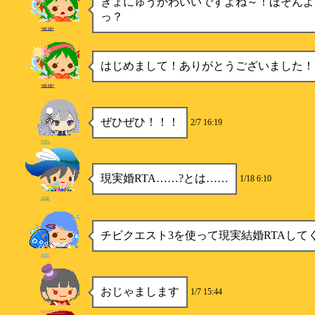
きょにゅうかわいいですよね～！ほぞんよ
っ？
*錆姉*
はじめまして！ありがとうございました！
*錆姉*
ぜひぜひ！！！
2/7 16:19
MiFa
現実婚RTA……?とは……
1/18 6:10
水樹
チビクエスト3を使って現実結婚RTAして
泡姫
おじゃまします
1/7 15:44
suzumaru123