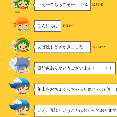
いえ〜こちらこそ〜！！🥰
4/28 6:46
*錆姉*
こんにちは
4/25 1:49
こんにちは
あば絵もどきかきました…
3/27 14:52
*錆姉*
逆印象ありがとうございます！！！！！
龍の神
年上をおちょくっちゃぁだめじゃよ( ´∀｀ )
水樹
いえ、冗談ということは分かっております