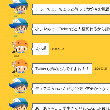
まっ、ちょ、ちょっと待ってね💦今お風呂
水樹
ひぃやめっ…Twitterだと人格変わるから嫌
水樹
えへ✌
11/20 23:35
ヲタク
Twitterも始めたんですよね！！
11/20 23:33
ヲタク
ディスコ入れたんだけど使い方分からなく
水樹
あ、あらら……学生さんだもんね…お疲れ様(* ´