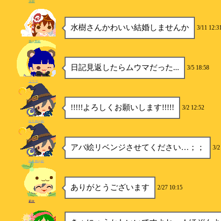
水樹
水樹さんかわいい結婚しませんか
3/11 12:3
葵@美鈴
日記見返したらムウマだった...
3/5 18:58
ユウマ
!!!!!よろしくお願いします!!!!!
3/2 12:52
白玉粉@絵
アバ絵リベンジさせてください…；；
3/2
白玉粉@絵
ありがとうございます
2/27 10:15
莉犬