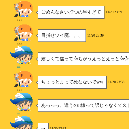
ごめんなさい打つの早すぎて
11/20 23:39
ヲタク
目指せツイ廃、、、
11/20 23:39
ヲタク
嬉しくて焦って💦ちがうえっとえっと💦💦
水樹
ちょっとまって死なないでww
11/20 23:38
ヲタク
あっっっ、違うの!!嫌って訳じゃなくて久
水樹
⚰️
11/20 23:37