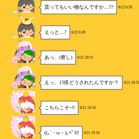
貰ってもいい物なんですか…??
6/22 6:50
雪兎
えっと…?
6/22 6:49
雪兎
あっ、(察し)
6/21 20:51
とり
えっ、15倍どうされたんですか？
6/21 20:5
とり
こちらこそ~‼︎
6/21 19:54
もちちゃん
((｡´・ω・)｡ﾍﾟｺﾘ
6/21 19:50