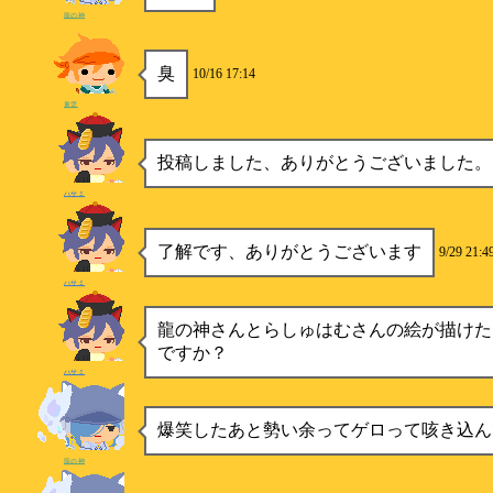
龍の神
臭
10/16 17:14
東雲
投稿しました、ありがとうございました。
ハサミ
了解です、ありがとうございます
9/29 21:4
ハサミ
龍の神さんとらしゅはむさんの絵が描けた
ですか？
ハサミ
爆笑したあと勢い余ってゲロって咳き込ん
龍の神