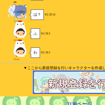
砂糖
は？
9/2 20:14
龍の神
ふ
9/2 18:3
あずみん
わ
9/2 18:3
あずみん
▼ここから新規登録を行いキャラクターを作成
TOPページ