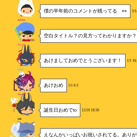
僕の半年前のコメントが残ってる 👀
3/1
あずみん
空白タイトル？の見方ってわかりますか？
田口山田
あけましておめでとうございます！
1/1 16
ゆきの
あけおめ
1/1 0:3
マニマニ
誕生日おめでto
12/19 18:50
砂糖
えなんかいっぱいお祝いされてる。ありが