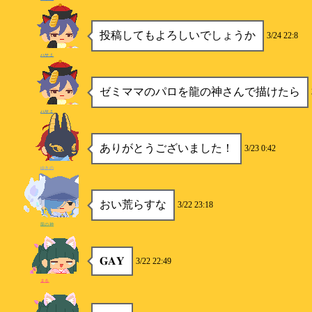
投稿してもよろしいでしょうか
3/24 22:8
ハサミ
ゼミママのパロを龍の神さんで描けたら
ハサミ
ありがとうございました！
3/23 0:42
ゆきの
おい荒らすな
3/22 23:18
龍の神
𝐆𝐀𝐘
3/22 22:49
まる