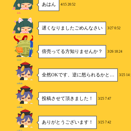
あはん
4/15 20:52
まる
遅くなりましたごめんなさい
3/27 0:52
まる
倍売ってる方知りませんか？
3/26 18:24
GUM
全然OKです、逆に怒られるかと…
3/25 14:
ハサミ
投稿させて頂きました！
3/25 7:47
ハサミ
ありがとうございます！
3/25 7:42
ハサミ