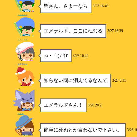
皆さん、さよーなら
3/27 16:40
エメラルド
エメラルド、ここにねむる
3/27 16:39
エメラルド
|ω・｀)ﾉ ﾔｧ
3/27 16:25
井尾実由奈
知らない間に消えてるなんて
3/27 0:31
χと
エメラルドさん！
3/26 20:2
絵里奈
簡単に死ぬとか言わないで下さい。
3/26 1