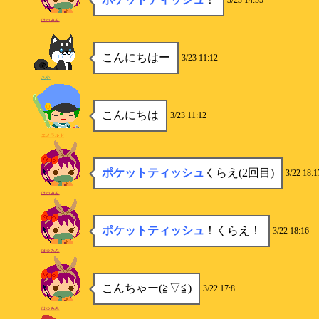
3/23 14:55
はゆみみ
こんにちはー
3/23 11:12
あや
こんにちは
3/23 11:12
エメラルド
ポケットティッシュ
くらえ(2回目)
3/22 18:1
はゆみみ
ポケットティッシュ
！くらえ！
3/22 18:16
はゆみみ
こんちゃー(≧▽≦)
3/22 17:8
はゆみみ