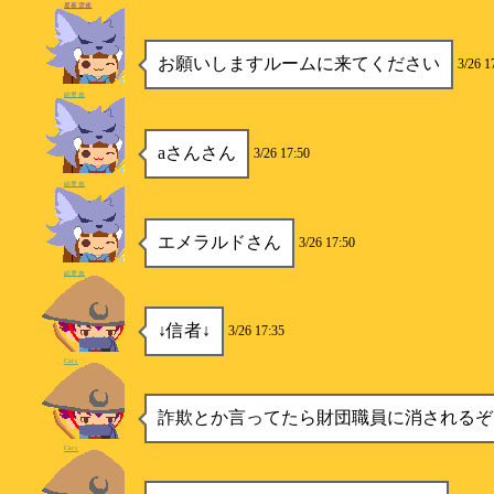
星夜雲雀
お願いしますルームに来てください
3/26 1
絵里奈
aさんさん
3/26 17:50
絵里奈
エメラルドさん
3/26 17:50
絵里奈
↓信者↓
3/26 17:35
Carc
詐欺とか言ってたら財団職員に消されるぞ
Carc