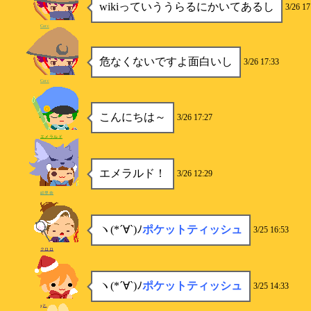
wikiっていううらるにかいてあるし
3/26 17
Carc
危なくないですよ面白いし
3/26 17:33
Carc
こんにちは～
3/26 17:27
エメラルド
エメラルド！
3/26 12:29
絵里奈
ヽ(*´∀`)ﾉ
ポケットティッシュ
3/25 16:53
クロロ
ヽ(*´∀`)ﾉ
ポケットティッシュ
3/25 14:33
χと