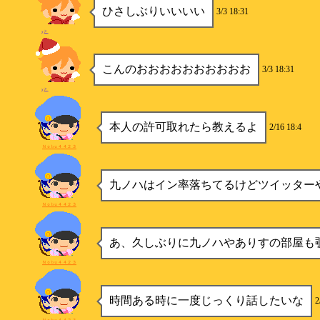
ひさしぶりいいいい
3/3 18:31
χと
こんのおおおおおおおおおお
3/3 18:31
χと
本人の許可取れたら教えるよ
2/16 18:4
Ｎｏbｕ４４２３
九ノハはイン率落ちてるけどツイッター
Ｎｏbｕ４４２３
あ、久しぶりに九ノハやありすの部屋も
Ｎｏbｕ４４２３
時間ある時に一度じっくり話したいな
2