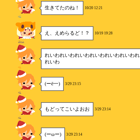
生きてたのね！
10/20 12:21
χと
え、えめらるど！？
10/19 19:28
ブーン
れいわれいわれいわれいわれいわれいわれ
れいわ
χと
(ーё一)
3/29 23:15
χと
もどってこいよおお
3/29 23:14
χと
(ーωー)
3/29 23:14