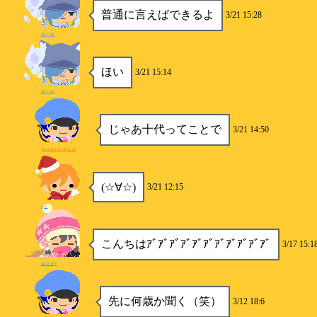
普通に言えばできるよ
3/21 15:28
龍の神
ほい
3/21 15:14
龍の神
じゃあ十代ってことで
3/21 14:50
Ｎｏbｕ４４２３
(☆∀☆)
3/21 12:15
χと
こんちはｱﾞｱﾞｱﾞｱﾞｱﾞｱﾞｱﾞｱﾞｱﾞｱﾞｱﾞ
3/17 15:1
ありす*
先に何歳か聞く（笑）
3/12 18:6