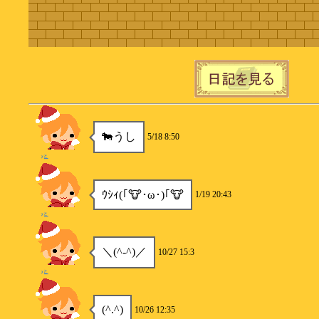
🐄うし
5/18 8:50
χと
ｳｼｨ(｢🐮･ω･)｢🐮
1/19 20:43
χと
＼(^-^)／
10/27 15:3
χと
(^.^)
10/26 12:35