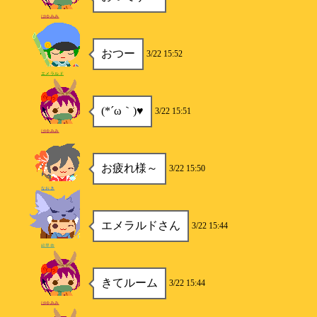
はゆみみ
おつー
3/22 15:52
エメラルド
(*´ω｀)♥
3/22 15:51
はゆみみ
お疲れ様～
3/22 15:50
なおき
エメラルドさん
3/22 15:44
絵里奈
きてルーム
3/22 15:44
はゆみみ