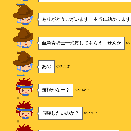
こけいぬ
ありがとうございます！本当に助かります
こけいぬ
至急青騎士一式貸してもらえませんか
8/2
こけいぬ
あの
8/22 20:31
こけいぬ
無視かなー？
8/22 14:18
HS
喧嘩したいのか？
8/22 9:37
HS