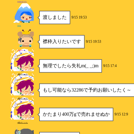
かみはつた
渡しました
9/15 19:53
富嶽
襟枠入りたいです
9/15 19:53
よみぃ
無理でしたら失礼m(_ _;)m
9/15 17:4
p様のこぶん
もし可能なら32286で予約お願いしたく～
p様のこぶん
かたまり400万gで売れませぬか
9/15 12:9
p様のこぶん