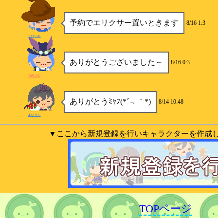
予約でエリクサー置いときます
8/16 1:3
こけいぬ
ありがとうございました～
8/16 0:3
ら死はむ
ありがとうﾐｬﾌ(*´﹃｀*)
8/14 10:48
あいりん
▼ここから新規登録を行いキャラクターを作成
TOPページ