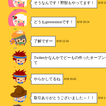
そうなんです！野獣もやってます！
8/19 1
ロロ
どうもgreenonionです！
8/19 18:14
ロロ
了解ですー
8/18 23:34
ミオ
Twitterかなんかでどーもの作ったオープ
て
HS
やらかしてるね
8/18 16:43
HS
取引ありがとうございました～！！
8/16 1
こけいぬ