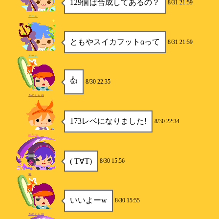
129個は合成してあるの？
8/31 21:59
どーも
ともやスイカフットαって
8/31 21:59
どーも
👍
8/30 22:35
きのともや
173レベになりました!
8/30 22:34
のう″ぁ
( T∀T)
8/30 15:56
紫
いいよーw
8/30 15:55
きのともや