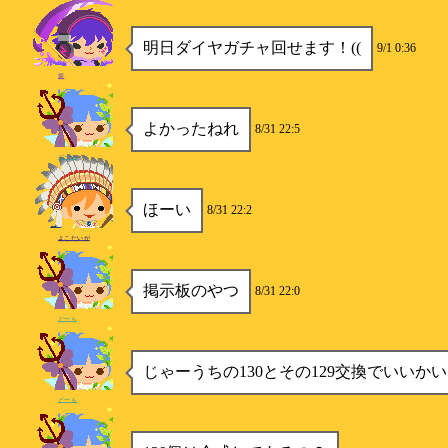
明日ダイヤガチャ回せます！((
9/1 0:36
紫
よかったねれ
8/31 22:5
どーも
ほーい
8/31 22:2
よこたいが
掲示板のやつ
8/31 22:0
どーも
じゃーうちの130とその129交換でいいか
どーも