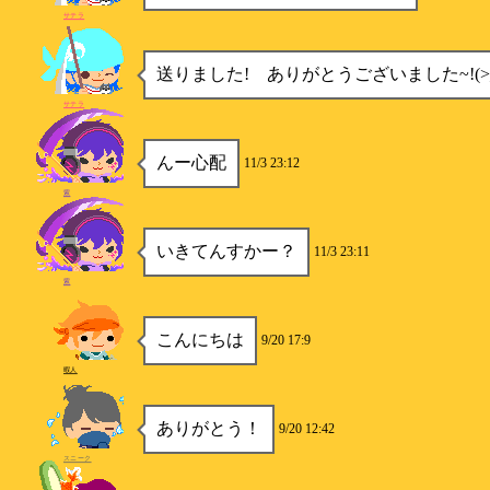
サテラ
送りました! ありがとうございました~!(>_
サテラ
んー心配
11/3 23:12
紫
いきてんすかー？
11/3 23:11
紫
こんにちは
9/20 17:9
暇人
ありがとう！
9/20 12:42
スニーク