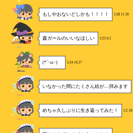
もしやおないどしかも！！！！
1/28 11:56
柿
森ガールのいいなほしい
1/25 0:2
ゆう
(*`･ω･)ゞ
1/24 10:27
冨岡たぬ
いなかった間にたくさん絵が…拝みます
あやか
めちゃ久しぶりに生き返ってみた！
1/2 18
あやか