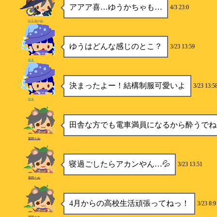
アアア喜…ゆうかちゃも…
4/3 23:0
白玉粉@絵
ゆうはどんな感じのとこ？
3/23 13:59
睡蓮
決まったよー！結構制服可愛いよ
3/23 13:5
睡蓮
田舎な方でも電車満員になるから酔うでね(´
冨岡たぬ
寝過ごしたらアカンやん…💦
3/23 13:51
冨岡たぬ
4月からの高校生活頑張ってねっ！
3/23 8:9
冨岡たぬ