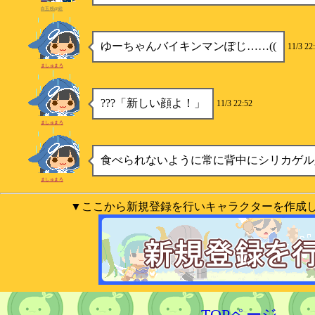
白玉粉@絵
ゆーちゃんバイキンマンぽじ……((
11/3 22
ましゅまろ
???「新しい顔よ！」
11/3 22:52
ましゅまろ
食べられないように常に背中にシリカゲル
ましゅまろ
▼ここから新規登録を行いキャラクターを作成
TOPページ