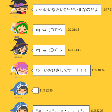
かわいいなおい()ただいまなのだよ
12/17 2
ゆう
⊂( ･ω･ )⊃ﾌﾞｰﾝ
12/2 21:15
*錆姉*
⊂( ･ω･ )⊃ﾌﾞｰﾝ
11/25 23:43
白玉粉@絵
わーいおひさしですー！！！
11/6 10:24
ゆめにゃん
11/5 22:30
ましゅまろ
*.○。・.: * .。⚪︎・。.。：*。
11/5 22:28