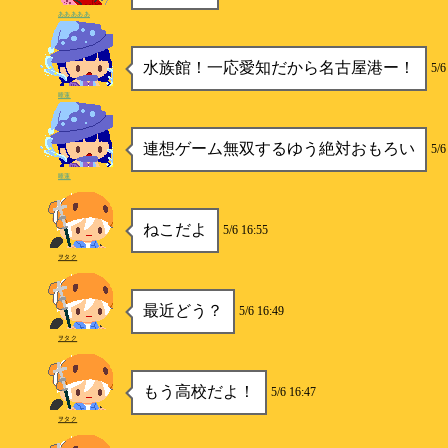
あああああ
水族館！一応愛知だから名古屋港ー！
5/6
睡蓮
連想ゲーム無双するゆう絶対おもろい
5/6
睡蓮
ねこだよ
5/6 16:55
ヲタク
最近どう？
5/6 16:49
ヲタク
もう高校だよ！
5/6 16:47
ヲタク