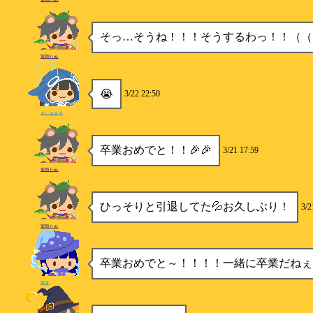
そっ…そうね！！！そうするわっ！！（（
冨岡たぬ
😭
3/22 22:50
ましゅまろ
卒業おめでと！！🎉🎉
3/21 17:59
冨岡たぬ
ひっそりと引退してた💦お久しぶり！
3/2
冨岡たぬ
卒業おめでと～！！！！一緒に卒業だねぇ
睡蓮