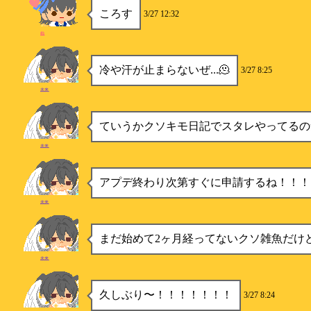
ころす
3/27 12:32
柿
冷や汗が止まらないぜ...🫠
3/27 8:25
未来
ていうかクソキモ日記でスタレやってるの気
未来
アプデ終わり次第すぐに申請するね！！！
未来
まだ始めて2ヶ月経ってないクソ雑魚だけ
未来
久しぶり〜！！！！！！！
3/27 8:24