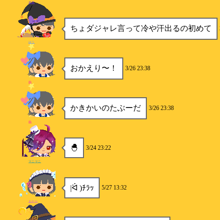
未来
ちょダジャレ言って冷や汗出るの初めて
ゆう
おかえり〜！
3/26 23:38
柿
かきかいのたぶーだ
3/26 23:38
柿
🐣
3/24 23:22
マニマニ
|ᐛ )ﾁﾗｯ
5/27 13:32
あやか