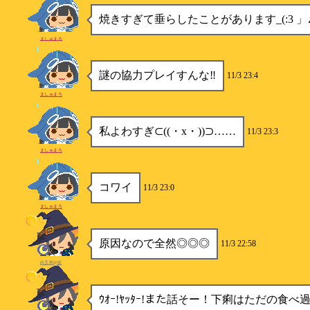
焼きすぎて垂らしたことがあります_(:3 」∠
ましゅまろ
謎の協力プレイすんな‼️
11/3 23:4
ましゅまろ
私よわすぎ⊂((・x・))⊃……
11/3 23:3
ましゅまろ
コワイ
11/3 23:0
ましゅまろ
原因なので全然◎◎◎
11/3 22:58
白玉粉@絵
ｳｵｰ!ﾔｯﾀｰ!また話そー！下痢はただの食べ