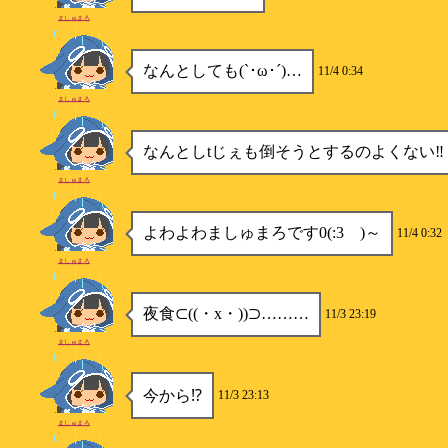
ましゅまろ
なんとしても(`･ω･´)…
11/4 0:34
ましゅまろ
なんとしtじぇも倒そうとするのよくない‼️
ましゅまろ
よわよわましゅまろです0(:3 )～
11/4 0:32
ましゅまろ
夜食⊂((・x・))⊃………
11/3 23:19
ましゅまろ
今から⁉️
11/3 23:13
ましゅまろ