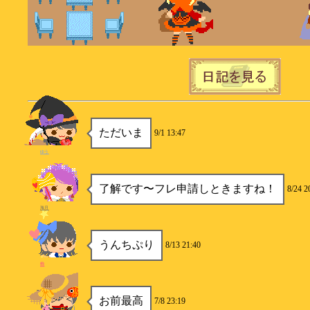
ただいま
9/1 13:47
ゆう
了解です〜フレ申請しときますね！
8/24 2
海月
うんちぷり
8/13 21:40
柿
お前最高
7/8 23:19