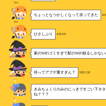
ヲタク
ちょっとなつかしくなって戻ってきた
4/1
ヲタク
ひさしぶり
4/18 6:9
ヲタク
家のWiFiゴミすぎて駅のWiFi頼るしかな
ゆう
待ってアプデ重すぎん？
3/28 2:18
ゆう
きみちぇくりのみのにっきですごい下ネタ
ね？？？
柿