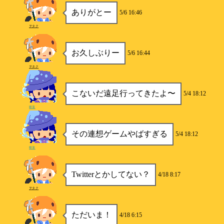
ありがとー
5/6 16:46
ヲタク
お久しぶりー
5/6 16:44
ヲタク
こないだ遠足行ってきたよ〜
5/4 18:12
睡蓮
その連想ゲームやばすぎる
5/4 18:12
睡蓮
Twitterとかしてない？
4/18 8:17
ヲタク
ただいま！
4/18 6:15