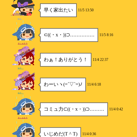
早く家出たい
11/5 13:50
ゆう
⊂((・x・))⊃……………
11/5 8:16
ましゅまろ
わぁ！ありがとう！
11/4 22:37
如月＿
わーいヽ(=´▽`=)ﾉ
11/4 6:18
如月＿
コミュ力⊂((・x・))⊃………
11/4 0:42
ましゅまろ
いじめだ(T ^ T)
11/4 0:36