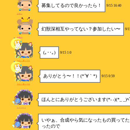
募集してるので良かったら！
9/15 16:40
よみぃ
幻獣深相互やってない？参加したい〜
9/1
よみぃ
(｡･･｡)
9/15 1:0
かなこ腐ってる
ありがとう〜！！(*´∀｀*)
9/15 0:59
かなこ腐ってる
ほんとにありがとうございます(*- -)(*_ _)ﾍﾟ
わさびのり
いやぁ、合成やら気になったもの買ってた
ったので