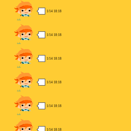
1/14 18:18
らる
1/14 18:18
らる
1/14 18:18
らる
1/14 18:18
らる
1/14 18:18
らる
1/14 18:18