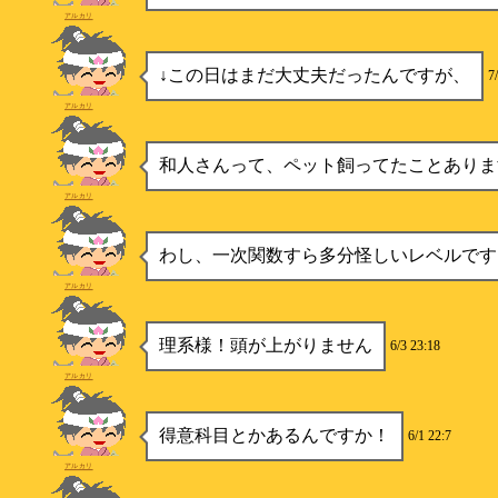
アルカリ
↓この日はまだ大丈夫だったんですが、
7
アルカリ
和人さんって、ペット飼ってたことありま
アルカリ
わし、一次関数すら多分怪しいレベルです
アルカリ
理系様！頭が上がりません
6/3 23:18
アルカリ
得意科目とかあるんですか！
6/1 22:7
アルカリ