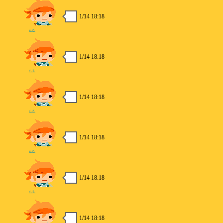
1/14 18:18
らる
1/14 18:18
らる
1/14 18:18
らる
1/14 18:18
らる
1/14 18:18
らる
1/14 18:18