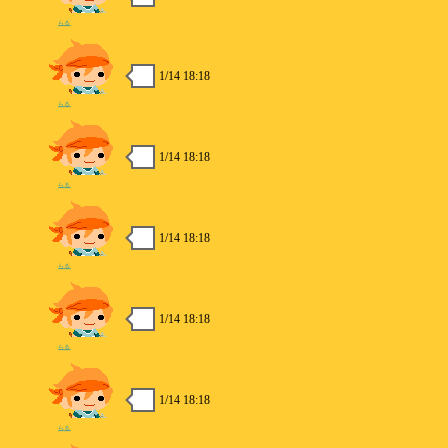
らる
1/14 18:18
らる
1/14 18:18
らる
1/14 18:18
らる
1/14 18:18
らる
1/14 18:18
らる