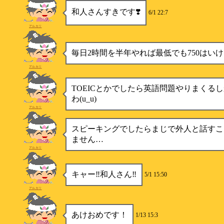
和人さんすきです❣️
6/1 22:7
アルカリ
毎日2時間を半年やれば最低でも750はい
アルカリ
TOEICとかでしたら英語問題やりまくる
わ(u_u)
アルカリ
スピーキングでしたらまじで外人と話すこ
ません…
アルカリ
キャー‼️和人さん‼️
5/1 15:50
アルカリ
あけおめです！
1/13 15:3