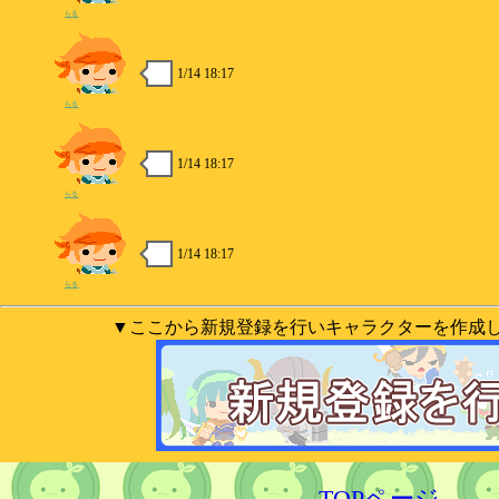
らる
1/14 18:17
らる
1/14 18:17
らる
1/14 18:17
らる
▼ここから新規登録を行いキャラクターを作成
TOPページ