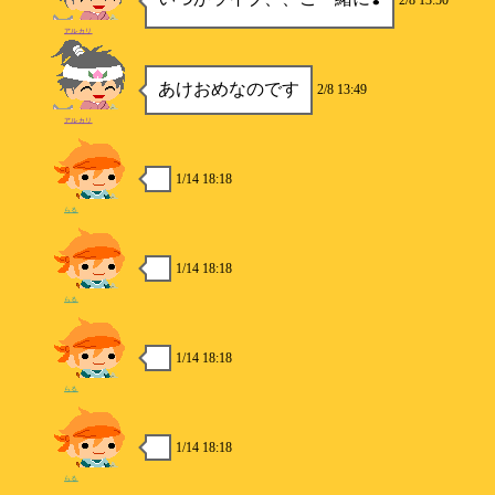
2/8 13:50
アルカリ
あけおめなのです
2/8 13:49
アルカリ
1/14 18:18
らる
1/14 18:18
らる
1/14 18:18
らる
1/14 18:18
らる