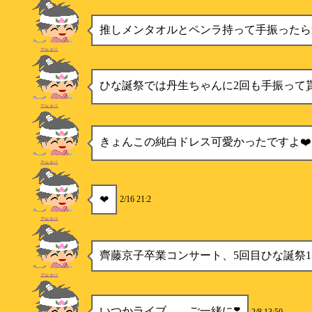
推しメンタオルとペンラ持って手振ったら
アルカリ
ひな誕祭では丹生ちゃんに2回も手振って貰
アルカリ
きょんこの純白ドレス可愛かったですよ❤️
アルカリ
❤︎
2/16 21:2
アルカリ
齊藤京子卒業コンサート、5回目ひな誕祭
アルカリ
いつかライブ、、ご一緒に❣️