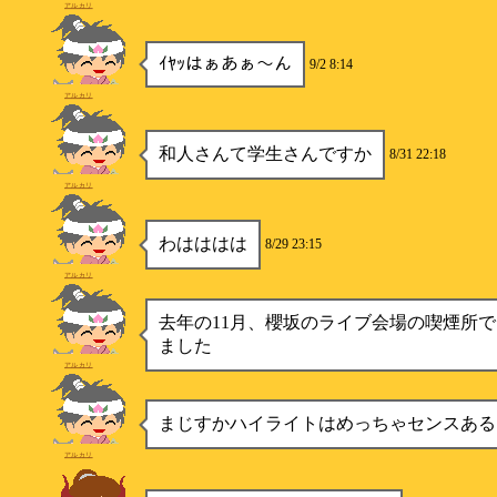
アルカリ
ｲﾔｯはぁあぁ〜ん
9/2 8:14
アルカリ
和人さんて学生さんですか
8/31 22:18
アルカリ
わはははは
8/29 23:15
アルカリ
去年の11月、櫻坂のライブ会場の喫煙所で
ました
アルカリ
まじすかハイライトはめっちゃセンスある
アルカリ