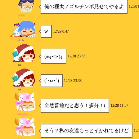
俺の極太ノズルチンポ見せてやるよ
12/30 
inextage
w
12/29 0:47
パール
(๑و•̀ω•́)و
12/28 23:55
sota
(`･ω･´)
12/28 23:38
sota
全然普通だと思う！多分！(
12/28 11:57
らずべりぃ
そう？私の友達もっとイかれてるけど
12/