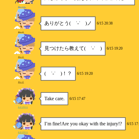
あいりん
ありがとう( ˙-˙ )ノ
6/15 20:38
ロンド
見つけたら教えて( ˙-˙ )
6/15 19:20
ロンド
( ˙-˙ )！？
6/15 19:20
ロンド
Take care.
6/15 17:47
わさびのり
I’m fine!Are you okay with the injury!?
6/15 17
わさびのり