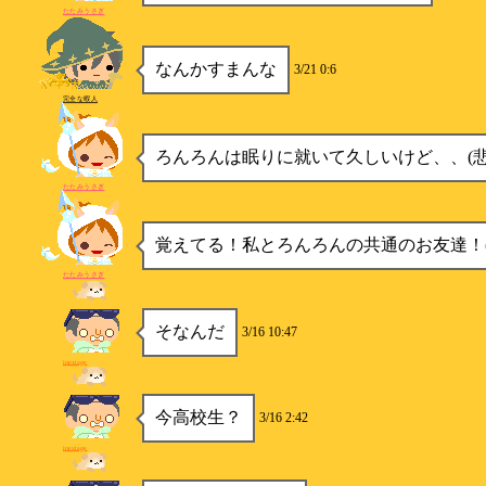
たたみうさぎ
なんかすまんな
3/21 0:6
完全な暇人
ろんろんは眠りに就いて久しいけど、、(悲
たたみうさぎ
覚えてる！私とろんろんの共通のお友達！(*´
たたみうさぎ
そなんだ
3/16 10:47
inextage
今高校生？
3/16 2:42
inextage