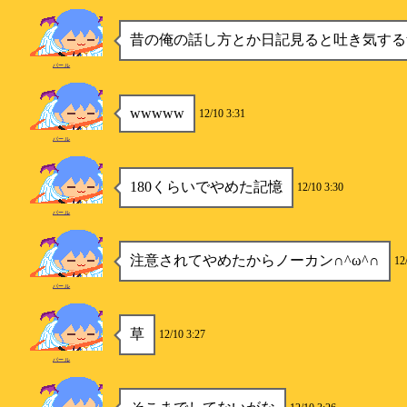
昔の俺の話し方とか日記見ると吐き気する
パール
wwwww
12/10 3:31
パール
180くらいでやめた記憶
12/10 3:30
パール
注意されてやめたからノーカン∩^ω^∩
12
パール
草
12/10 3:27
パール