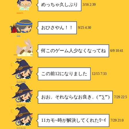
めっちゃ久しぶり
3/16 2:39
inextage
おひさやん！！
9/25 4:30
ウル
何このゲーム人少なくなってね
6/9 10:41
kazuki
この前12になりました
12/15 7:33
白玉粉@絵
おお、それならなお良き、( ͡° ͜ʖ ͡° )
7/29 22:5
白玉粉@絵
11カモ~時が解決してくれたﾜｰｲ
7/29 21:0
白玉粉@絵