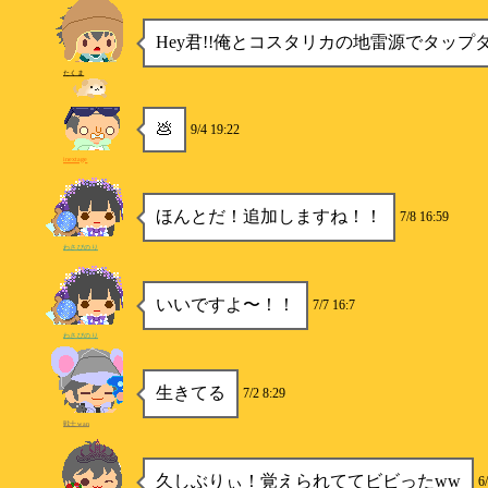
Hey君!!俺とコスタリカの地雷源でタップ
たくま
💩
9/4 19:22
inextage
ほんとだ！追加しますね！！
7/8 16:59
わさびのり
いいですよ〜！！
7/7 16:7
わさびのり
生きてる
7/2 8:29
戦士wan
久しぶりぃ！覚えられててビビったww
6