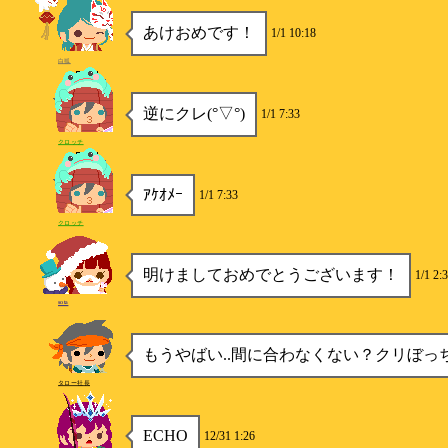
あけおめです！
1/1 10:18
白狐
逆にクレ(°▽°)
1/1 7:33
クロッチ
ｱｹｵﾒｰ
1/1 7:33
クロッチ
明けましておめでとうございます！
1/1 2:
sota
もうやばい..間に合わなくない？クリぼっ
タロー社長
ECHO
12/31 1:26