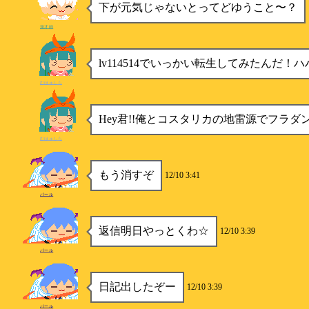
下が元気じゃないとってどゆうこと〜？
漫才師
lv114514でいっかい転生してみたんだ！
むはゅしら
Hey君!!俺とコスタリカの地雷源でフラダ
むはゅしら
もう消すぞ
12/10 3:41
パール
返信明日やっとくわ☆
12/10 3:39
パール
日記出したぞー
12/10 3:39
パール