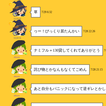
草
7/29 6:32
白玉粉@絵
ヮー！びっくり居たんかい
7/28 22:26
白玉粉@絵
ナミフル＋130貸してくれてありがとう
7
コロニャ
詫び物とかなんもなくてごめん
7/28 21:15
コロニャ
あと自分もパニックになって逆ギレとかし
コロニャ