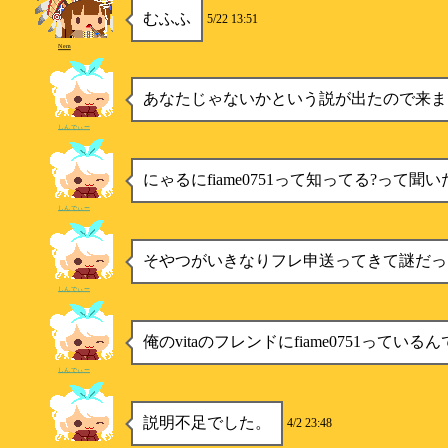
むふふ
5/22 13:51
Nem
あなたじゃないかという説が出たので来ま
しんでぃー
にゃるにfiame0751って知ってる?って聞い
しんでぃー
そやつがいきなりフレ申送ってきて謎だっ
しんでぃー
俺のvitaのフレンドにfiame0751っている
しんでぃー
説明不足でした。
4/2 23:48