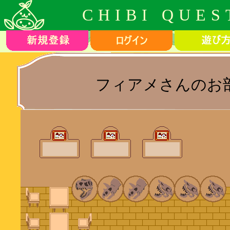
CHIBI QUES
フィアメさんのお