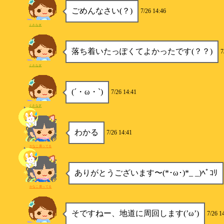
ごめんなさい(？)
7/26 14:46
くさなぎ
落ち着いたっぽくてよかったです(？？)
7
くさなぎ
(´・ω・`)
7/26 14:41
くさなぎ
わかる
7/26 14:41
かなこ腐ってる
ありがとうございます〜(*･ω･)*_ _)ﾍﾟｺﾘ
かなこ腐ってる
そですねー、地道に周回します(’ω’)
7/26 1