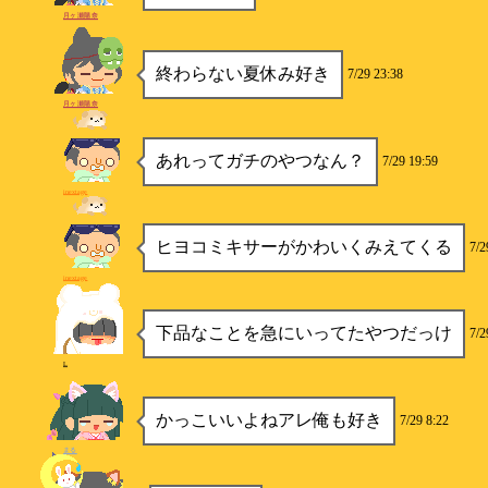
月ヶ瀬陽奈
終わらない夏休み好き
7/29 23:38
月ヶ瀬陽奈
あれってガチのやつなん？
7/29 19:59
inextage
ヒヨコミキサーがかわいくみえてくる
7/2
inextage
下品なことを急にいってたやつだっけ
7/2
L
かっこいいよねアレ俺も好き
7/29 8:22
まる