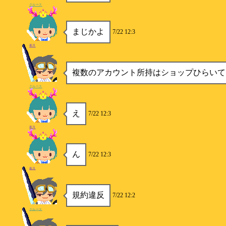
クルース
まじかよ
7/22 12:3
夜月
複数のアカウント所持はショップひらいて
クルース
え
7/22 12:3
夜月
ん
7/22 12:3
夜月
規約違反
7/22 12:2
クルース