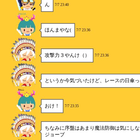
ん
7/7 23:40
クルース
ほんまやな(
7/7 23:36
夜月
攻撃力３やんけ（）
7/7 23:36
あんこ
というか今気づいたけど、レースの日傘っ
あんこ
おけ！
7/7 23:35
夜月
ちなみに序盤はあまり魔法防御は気にしな
ジョーブ
あんこ