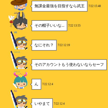
無課金最強を目指すなら武王
7/22 15:48
こけいぬ
その帽子いいな...
7/22 13:55
砂糖
なにそれ？
7/22 12:19
クルース
そのアカウントもう使わないならセーフ
クルース
ん
7/22 12:4
夜月
いやまて
7/22 12:4