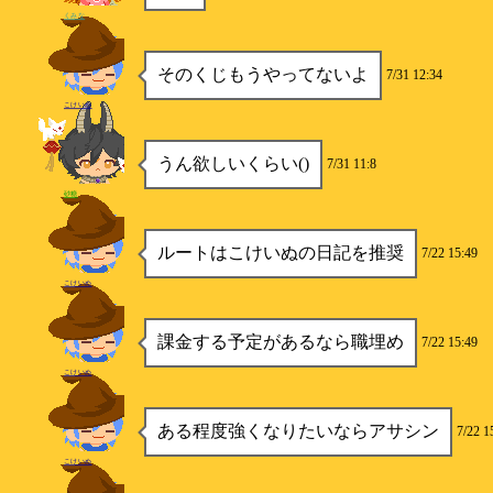
くみな
そのくじもうやってないよ
7/31 12:34
こけいぬ
うん欲しいくらい()
7/31 11:8
砂糖
ルートはこけいぬの日記を推奨
7/22 15:49
こけいぬ
課金する予定があるなら職埋め
7/22 15:49
こけいぬ
ある程度強くなりたいならアサシン
7/22 1
こけいぬ