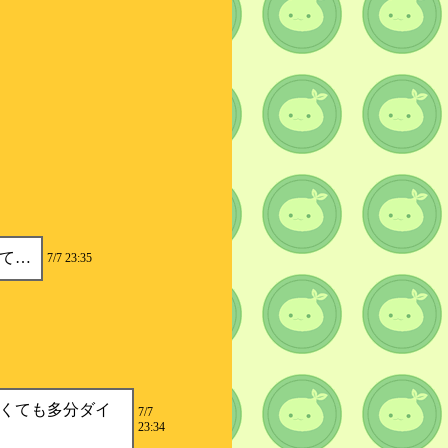
て…
7/7 23:35
くても多分ダイ
7/7
23:34