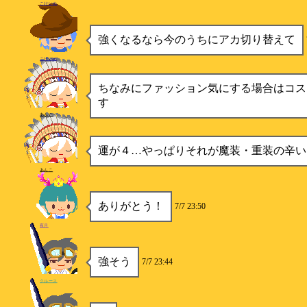
こけいぬ
強くなるなら今のうちにアカ切り替えて
こけいぬ
ちなみにファッション気にする場合はコス
す
あんこ
運が４…やっぱりそれが魔装・重装の辛い
あんこ
ありがとう！
7/7 23:50
夜月
強そう
7/7 23:44
クルース