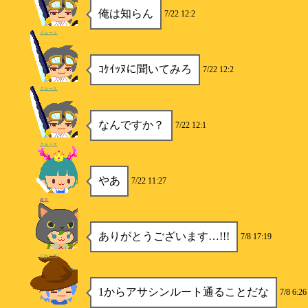
俺は知らん
7/22 12:2
クルース
ｺｹｲｯﾇに聞いてみろ
7/22 12:2
クルース
なんですか？
7/22 12:1
クルース
やあ
7/22 11:27
夜月
ありがとうございます…!!!
7/8 17:19
にねらぎ
1からアサシンルート通ることだな
7/8 6:26