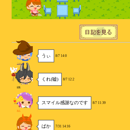
うぃ
8/7 14:0
こけいぬ
くれ(嘘)
8/7 12:2
砂糖
スマイル感謝なのです
8/7 11:39
海月
ばか
7/31 14:16