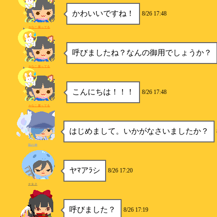
かわいいですね！
8/26 17:48
かなこ腐ってる
呼びましたね？なんの御用でしょうか？
かなこ腐ってる
こんにちは！！！
8/26 17:48
かなこ腐ってる
はじめまして。いかがなさいましたか？
龍の神
ヤﾏアﾗシ
8/26 17:20
ナタク
呼びました？
8/26 17:19