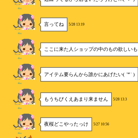
めい
言ってね
5/28 13:19
めい
ここに来た人ショップの中のもの欲しいも
めい
アイテム要らんから誰かにあげたい( ˙꒳˙ )
めい
もうちびくえあまり来ません
5/28 13:3
めい
夜桜どこやったっけ
5/27 10:56
めい