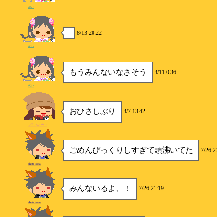
めい
8/13 20:22
めい
もうみんないなさそう
8/11 0:36
めい
おひさしぶり
8/7 13:42
フラン_*Flan*
ごめんびっくりしすぎて頭沸いてた
7/26 2
shotakoba
みんないるよ、！
7/26 21:19
shotakoba