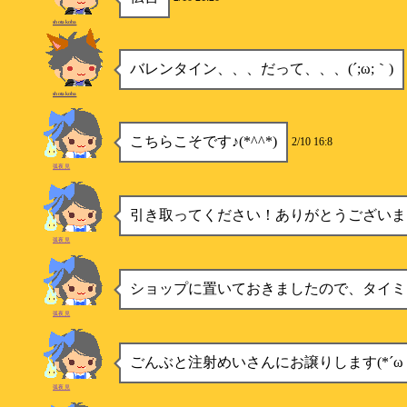
shotakoba
バレンタイン、、、だって、、、(´;ω;｀)
shotakoba
こちらこそです♪(*^^*)
2/10 16:8
弧夜見
引き取ってください！ありがとうございました
弧夜見
ショップに置いておきましたので、タイミ
弧夜見
ごんぶと注射めいさんにお譲りします(*´ω｀
弧夜見