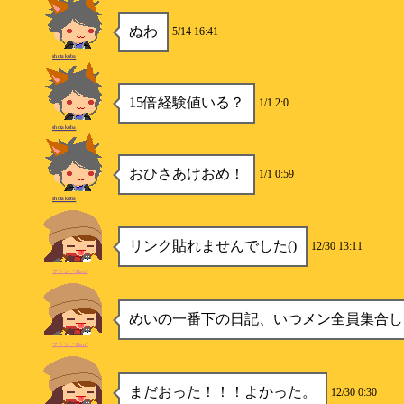
ぬわ
5/14 16:41
shotakoba
15倍経験値いる？
1/1 2:0
shotakoba
おひさあけおめ！
1/1 0:59
shotakoba
リンク貼れませんでした()
12/30 13:11
フラン_*Flan*
めいの一番下の日記、いつメン全員集合し
フラン_*Flan*
まだおった！！！よかった。
12/30 0:30