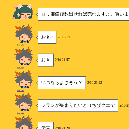
ロリ姫倍複数出せれば売れますよ。買いま
まる
おｋ~
2/11 21:1
shotakoba
おｋ
2/10 21:57
shotakoba
いつならよさそう？
2/10 21:22
shotakoba
フランが集まりたいと（ちびクエで
2/10 2
shotakoba
伝言
2/10 21:20