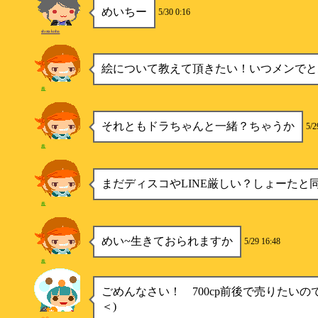
めいちー
5/30 0:16
shotakoba
絵について教えて頂きたい！いつメンでと
希
それともドラちゃんと一緒？ちゃうか
5/2
希
まだディスコやLINE厳しい？しょーたと
希
めい~生きておられますか
5/29 16:48
希
ごめんなさい！ 700cp前後で売りたいので
＜)