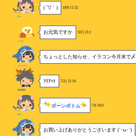
( ´▽｀)
10/9 11:52
めい
お元気ですか
10/5 23:1
いっき
ちょっとした知らせ、イラコン今月末で〆
ましゅまろ
ﾗﾘｱｯﾄ
7/21 21:10
shotakoba
ボーンボトム
7/6 18:0
めい
お買い上げありがとうございます (`･ω･´)