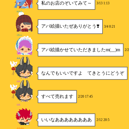
私のお店のぞいてみて～
3/13 1:13
ゆきの
アバ絵描いたぜありがとう❣️
3/4 0:21
つむこ
アバ絵描かせていただきましたm(__)m
2/2
まる
なんでもいいですよ てきとうにどうぞ
砂糖
すべて売れます
2/20 17:45
砂糖
いいなああああああああ
2/12 20:5
ドラゴン