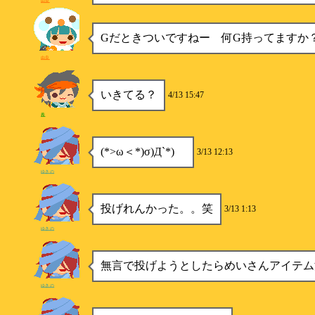
由良
Gだときついですねー 何G持ってますか
由良
いきてる？
4/13 15:47
希
(*>ω＜*)σ)Д`*)ゞ
3/13 12:13
ゆきの
投げれんかった。。笑
3/13 1:13
ゆきの
無言で投げようとしたらめいさんアイテム
ゆきの