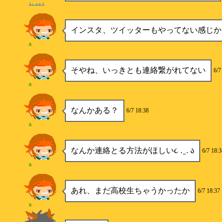
ましゅまろ
インスタ、ツイッターもやってない感じか
希
そやね、いっきとも連絡繋がれてない
6/7
希
なんかある？
6/7 18:38
希
なんか連絡とる方法がほしい૮ . ̫ . ა
6/7 18:3
希
あれ、まだ高校生ちゃうかったか
6/7 18:37
希