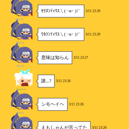
ｾﾘﾇﾝﾃｨｳｽㄟ( ･ө･ )ㄏ
3/11 23:29
柊キライ
ﾜｶﾗﾝﾃｨｳｽㄟ( ･ө･ )ㄏ
3/11 23:29
柊キライ
意味は知らん
3/11 23:27
柊キライ
誰...?
3/11 23:26
しんでぃー
シモヘイヘ
3/11 23:26
柊キライ
えもしゃんが言ってた
3/11 23:26