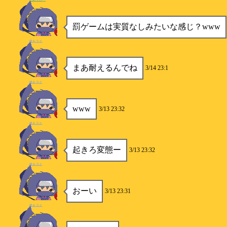
罰ゲームは実質なしみたいな感じ？www
柊キライ
まあ耐えるんでね
3/14 23:1
柊キライ
www
3/13 23:32
柊キライ
起きろ変態ー
3/13 23:32
柊キライ
おーい
3/13 23:31
柊キライ