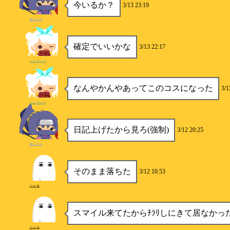
今いるか？
3/13 23:19
柊キライ
確定でいいかな
3/13 22:17
しんでぃー
なんやかんやあってこのコスになった
3/1
しんでぃー
日記上げたから見ろ(強制)
3/12 20:25
柊キライ
そのまま落ちた
3/12 10:53
にゃる
スマイル来てたからﾁﾗﾘしにきて居なかっ
にゃる