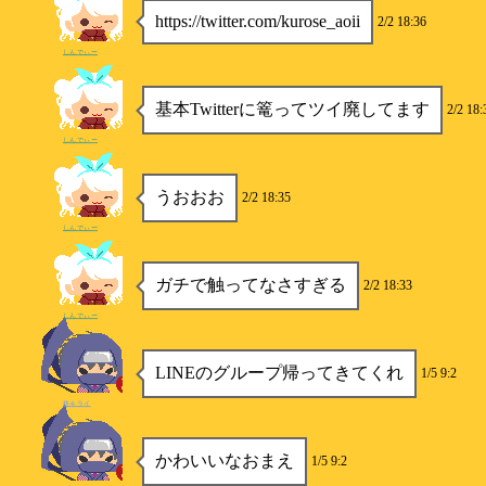
https://twitter.com/kurose_aoii
2/2 18:36
しんでぃー
基本Twitterに篭ってツイ廃してます
2/2 18:
しんでぃー
うおおお
2/2 18:35
しんでぃー
ガチで触ってなさすぎる
2/2 18:33
しんでぃー
LINEのグループ帰ってきてくれ
1/5 9:2
柊キライ
かわいいなおまえ
1/5 9:2