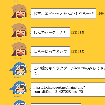
柊キライ
お主、エペやっとたんか！やろーぜ
12/30 
フラン_*Flan*
しんでぃー久しぶり
12/20 14:53
フラン_*Flan*
はろー帰ってきたで
12/20 14:52
フラン_*Flan*
この絵のキャラクターがscratchのみゅう
で、、
ましゅまろ
https://3.chibiquest.net/main3.php?
com=dir&num2=62706&dno=75
ましゅまろ