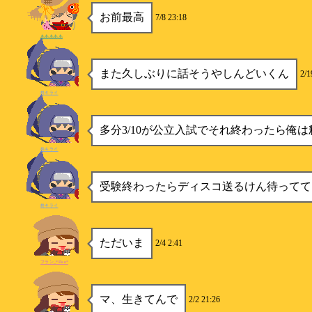
お前最高
7/8 23:18
あああああ
また久しぶりに話そうやしんどいくん
2/1
柊キライ
多分3/10が公立入試でそれ終わったら俺
柊キライ
受験終わったらディスコ送るけん待ってて
柊キライ
ただいま
2/4 2:41
フラン_*Flan*
マ、生きてんで
2/2 21:26