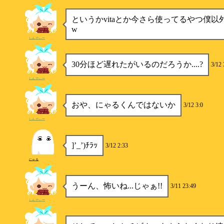
というかvitaとか今さら使ってるやつ僕
w
しんでぃー
30分ほど遅れたがいるのだろうか....?
3/12 
しんでぃー
おや、にゃるくんではないか
3/12 3:0
しんでぃー
]’_’)ﾁﾗｯ
3/12 2:33
にゃる
うーん、怖いね...じゃぁ!!
3/11 23:49
しんでぃー