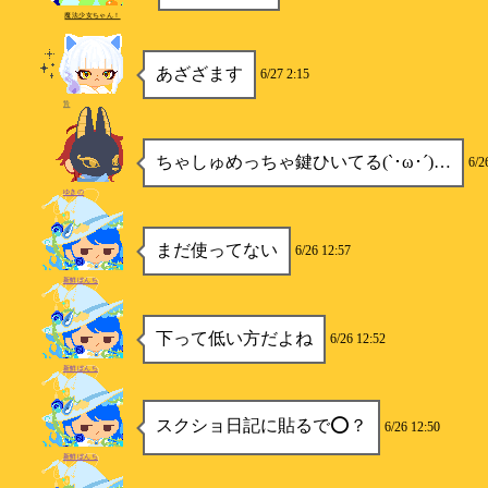
魔法少女ちゃん！
あざざます
6/27 2:15
贄
ちゃしゅめっちゃ鍵ひいてる(`･ω･´)…
6/2
ゆきの
まだ使ってない
6/26 12:57
新鮮ぼんち
下って低い方だよね
6/26 12:52
新鮮ぼんち
スクショ日記に貼るで⭕️？
6/26 12:50
新鮮ぼんち