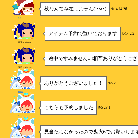
秋なんて存在しません(`･ω･)
9/14 14:26
sota
アイテム予約で置いております
9/14 2:2
魔法少女ちゃん！
途中ですみません...!相互ありがとうご
魔法少女ちゃん！
ありがとうございました！
9/5 23:3
Soney
こちらも予約しました
9/5 23:1
Soney
見当たらなかったので鬼火6でお願いしま