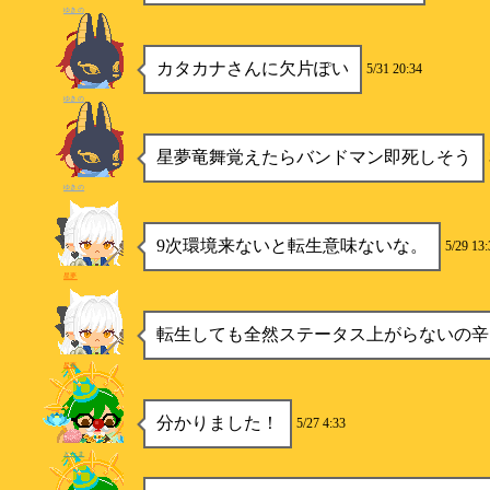
ゆきの
カタカナさんに欠片ぽい
5/31 20:34
ゆきの
星夢竜舞覚えたらバンドマン即死しそう
ゆきの
9次環境来ないと転生意味ないな。
5/29 13:
星夢
転生しても全然ステータス上がらないの辛
星夢
分かりました！
5/27 4:33
とーま