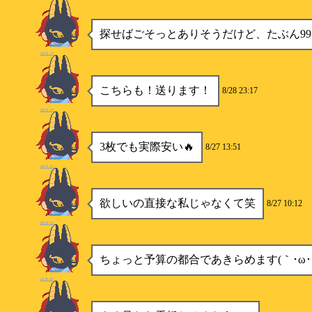
探せばごそっとありそうだけど、たぶん99
ゆきの
こちらも！送ります！
8/28 23:17
ゆきの
3枚でも実際安い🔥
8/27 13:51
ゆきの
欲しいの直接な私じゃなくて笑
8/27 10:12
ゆきの
ちょっと予算の都合であきらめます(｀･ω･´
ゆきの