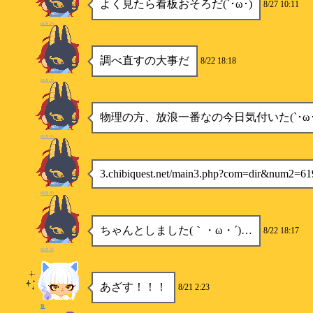
よく見たら看板おそろだ(`･ω･)
8/27 10:11
ゆきの
調べ直すの大事だ
8/22 18:18
ゆきの
物理の方、放浪一番なの今日気付いた(`･ω･
ゆきの
3.chibiquest.net/main3.php?com=dir&num2=
ゆきの
ちゃんとしました(｀・ω・´)…
8/22 18:17
ゆきの
あざす！！！
8/21 2:23
贄