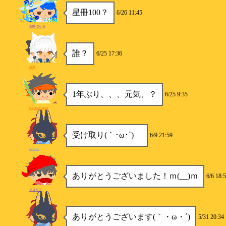
星冊100？
6/26 11:45
新鮮ぼんち
誰？
6/25 17:36
星夢
1年ぶり、、、元気、？
6/25 9:35
EXOS〆SSRB
受け取り(｀･ω･´)ゞ
6/9 21:59
ゆきの
ありがとうございました！ｍ(__)ｍ
6/6 18:
グロリア
ありがとうございます(｀・ω・´)
5/31 20:34