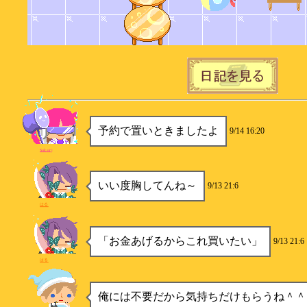
予約で置いときましたよ
9/14 16:20
Sukairj
いい度胸してんね～
9/13 21:6
はる
「お金あげるからこれ買いたい」
9/13 21:6
はる
俺には不要だから気持ちだけもらうね＾＾