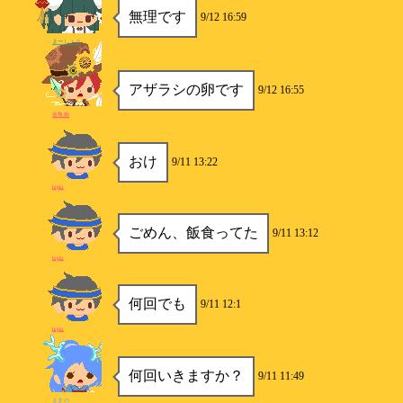
無理です
9/12 16:59
まーしょう
アザラシの卵です
9/12 16:55
金魚姫
おけ
9/11 13:22
hijiki
ごめん、飯食ってた
9/11 13:12
hijiki
何回でも
9/11 12:1
hijiki
何回いきますか？
9/11 11:49
まきの