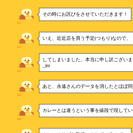
その時にお詫びをさせていただきます！
紅茶
いえ、近近店を買う予定(つもり)なので、
紅茶
してしまいました。本当に申し訳ございませ
_)m
紅茶
あと、永遠さんのデータを消したとほぼ同
紅茶
カレーとは違うという事を値段で現してい
紅茶