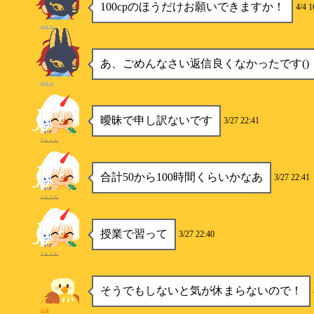
100cpのほうだけお願いできますか！
4/4 1
ゆきの
あ、ごめんなさい返信良くなかったです()
ゆきの
曖昧で申し訳ないです
3/27 22:41
にんじん
合計50から100時間くらいかなあ
3/27 22:41
にんじん
授業で習って
3/27 22:40
にんじん
そうでもしないと気が休まらないので！
紅茶