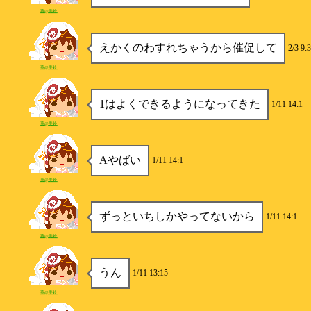
葵@美鈴
えかくのわすれちゃうから催促して
2/3 9:
葵@美鈴
1はよくできるようになってきた
1/11 14:1
葵@美鈴
Aやばい
1/11 14:1
葵@美鈴
ずっといちしかやってないから
1/11 14:1
葵@美鈴
うん
1/11 13:15
葵@美鈴