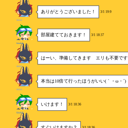
ありがとうございました！
3/1 19:9
ゆきの
部屋建てておきます！
3/1 18:37
むんむむ
はーい、準備してきます エリも不要です
ゆきの
本当は10倍て行ったほうがいい(｀・ω・´)
ゆきの
いけます！
3/1 18:36
むんむむ
すぐいけますか？
3/1 18:36