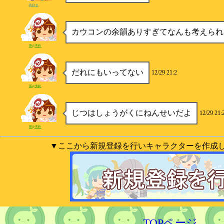
鳥好き
カウコンの余韻ありすぎてなんも考えられ
葵@美鈴
だれにもいってない
12/29 21:2
葵@美鈴
じつはしょうがくにねんせいだよ
12/29 21:
葵@美鈴
▼ここから新規登録を行いキャラクターを作成
TOPページ