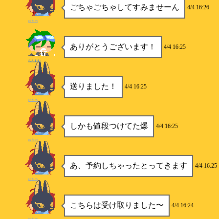
ごちゃごちゃしてすみませーん
4/4 16:26
ゆきの
ありがとうございます！
4/4 16:25
むんむむ
送りました！
4/4 16:25
ゆきの
しかも値段つけてた爆
4/4 16:25
ゆきの
あ、予約しちゃったとってきます
4/4 16:25
ゆきの
こちらは受け取りました〜
4/4 16:24
ゆきの