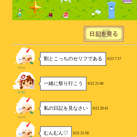
割とこっちのセリフである
6/23 7:17
にんじん
一緒に祭り行こう
6/22 21:40
葵@美鈴
私の日記を見なさい
6/22 20:41
にんじん
むんむん♡
6/21 21:10