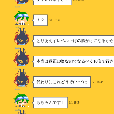
ゆきの
！？
3/1 18:36
むんむむ
とりあえずレベル上げの脚がけになるから
ゆきの
本当は適正10倍なのでなるべく10倍で行
ゆきの
代わりにこれどうぞ(`･ω･)っ
3/1 18:35
ゆきの
もちろんです！
3/1 18:34
むんむむ