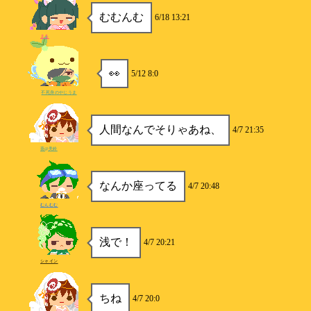
むむんむ
6/18 13:21
まる
👀
5/12 8:0
不死身のやじうま
人間なんでそりゃあね、
4/7 21:35
葵@美鈴
なんか座ってる
4/7 20:48
むんむむ
浅で！
4/7 20:21
シャイン
ちね
4/7 20:0