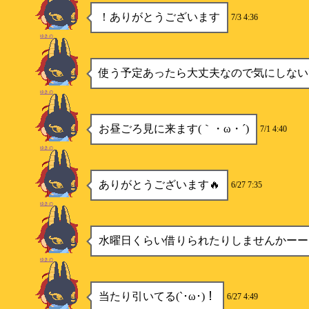
！ありがとうございます
7/3 4:36
ゆきの
使う予定あったら大丈夫なので気にしない
ゆきの
お昼ごろ見に来ます(｀・ω・´)
7/1 4:40
ゆきの
ありがとうございます🔥
6/27 7:35
ゆきの
水曜日くらい借りられたりしませんかーー
ゆきの
当たり引いてる(`･ω･)！
6/27 4:49