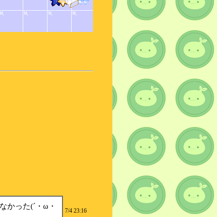
かった(´・ω・
7/4 23:16