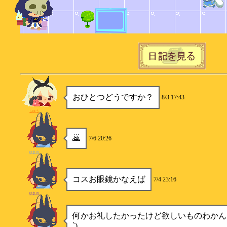
おひとつどうですか？
8/3 17:43
しゆう
🙇
7/6 20:26
ゆきの
コスお眼鏡かなえば
7/4 23:16
ゆきの
何かお礼したかったけど欲しいものわかんな
`)