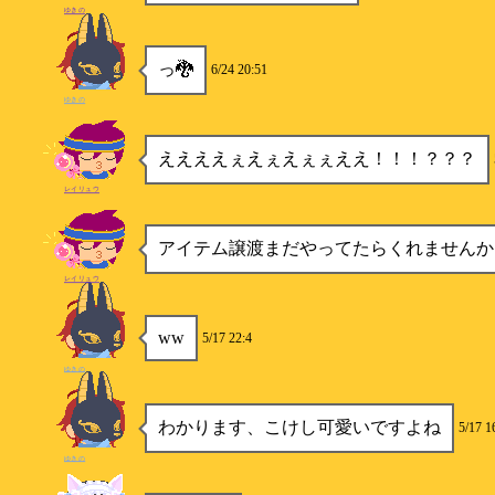
ゆきの
っ🐉
6/24 20:51
ゆきの
ええええぇえぇえぇぇええ！！！？？？
レイリュウ
アイテム譲渡まだやってたらくれませんか
レイリュウ
ww
5/17 22:4
ゆきの
わかります、こけし可愛いですよね
5/17 1
ゆきの