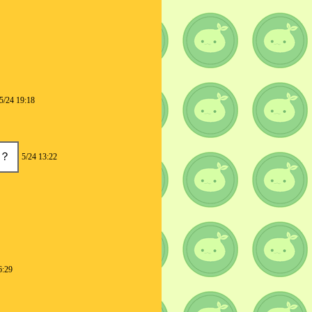
5/24 19:18
？
5/24 13:22
6:29