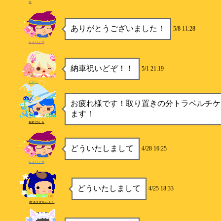
贄
ありがとうございました！
5/8 11:28
レイリュウ
納車祝いどぞ！！
5/1 21:19
しろは
お疲れ様です！取り置きの分トラベルチケ
ます！
新鮮ぼんち
どういたしまして
4/28 16:25
レイリュウ
どういたしまして
4/25 18:33
魔法少女ちゃん！