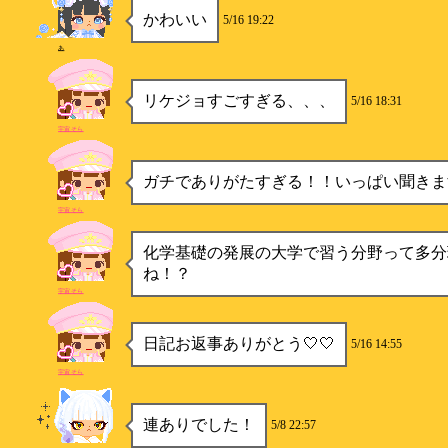
かわいい
5/16 19:22
あ
リケジョすごすぎる、、、
5/16 18:31
宇宙そら
ガチでありがたすぎる！！いっぱい聞きま
宇宙そら
化学基礎の発展の大学で習う分野って多分
ね！？
宇宙そら
日記お返事ありがとう🤍🤍
5/16 14:55
宇宙そら
連ありでした！
5/8 22:57