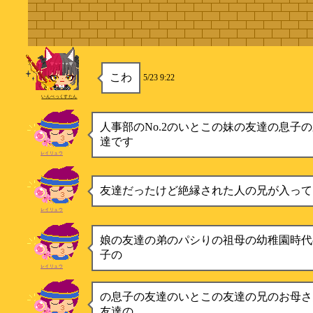
こわ
5/23 9:22
いんぺっくすたん
人事部のNo.2のいとこの妹の友達の息子
達です
レイリュウ
友達だったけど絶縁された人の兄が入って
レイリュウ
娘の友達の弟のパシりの祖母の幼稚園時代
子の
レイリュウ
の息子の友達のいとこの友達の兄のお母さ
友達の