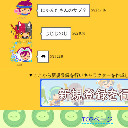
にゃんたさんのサブ？
5/22 17:16
レイリュウ
じじじのじ
5/22 9:40
いんぺっくすたん
👅
5/21 22:9
ジグロ
▼ここから新規登録を行いキャラクターを作成
TOPページ