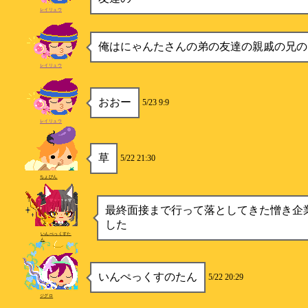
レイリュウ
俺はにゃんたさんの弟の友達の親戚の兄の
レイリュウ
おおー
5/23 9:9
レイリュウ
草
5/22 21:30
ちょびん
最終面接まで行って落としてきた憎き企
した
いんぺっくすた
ん
いんぺっくすのたん
5/22 20:29
ジグロ