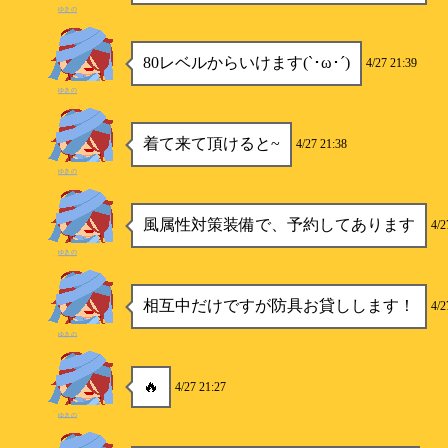
ゆきの
80レベルからいけます(`･ω･´)
4/27 21:39
ゆきの
着て来て頂けると~
4/27 21:38
ゆきの
風属性対策装備で、予約してあります
4/2
ゆきの
相互中だけですが防具お貸しします！
4/2
ゆきの
🔥
4/27 21:27
ゆきの