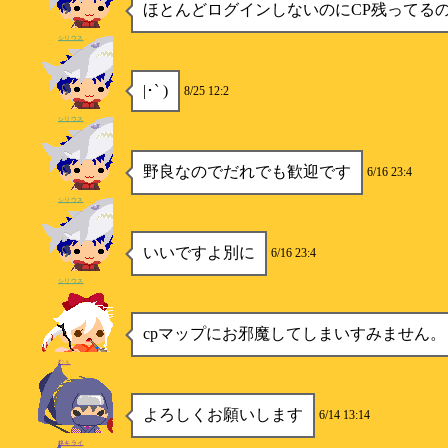
ほとんどログインしないのにCP残ってる
シリウス
|･` )
8/25 12:2
シリウス
野良なのでだれでも歓迎です
6/16 23:4
シリウス
いいですよ別に
6/16 23:4
シリウス
cpマップにお邪魔してしまいすみません。
むぅ
よろしくお願いします
6/14 13:14
柊キライ