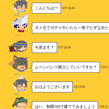
こんにちはー
5/31 16:24
なたの
ダメ元でガチャ引いたら一発でたずな出た
シリウス
今居ます？
5/27 20:58
ウル
ムーンパンツ購入していいですか？
5/25 2
しーせー
おはようございます
5/25 6:38
なたの
はい、制限500で建ててみましょう
5/24 12: