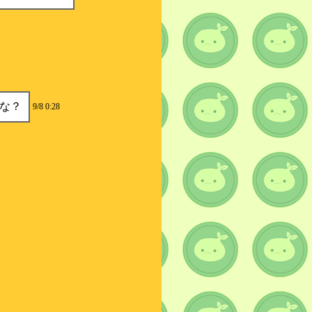
な？
9/8 0:28