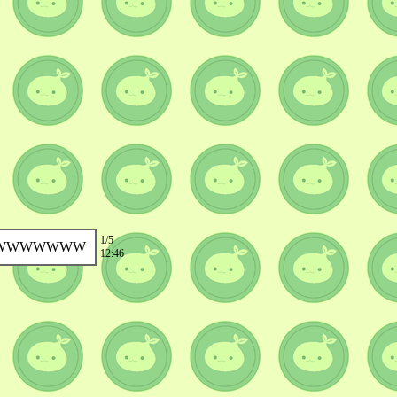
1/5
WWWWWWW
12:46