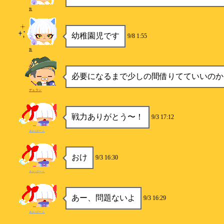
贄
幼稚園児です
9/8 1:55
贄
必要になるまで少しの間借りてていいのか
デュラン
戦力ありがとう〜！
9/3 17:12
あおばーん
おけ
9/3 16:30
あおばーん
あー、問題ないよ
9/3 16:29
あおばーん