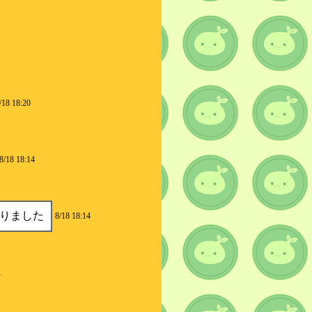
/18 18:20
8/18 18:14
りました
8/18 18:14
1