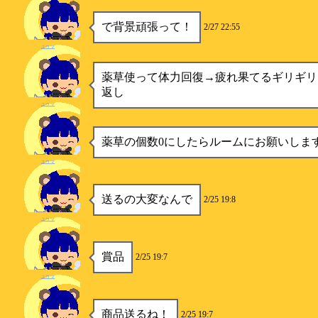
で背景頑張って！
2/27 22:55
ユウマ
薬草使って体力回復→疲れ果てるギリギリ
返し
ユウマ
薬草の個数0にしたらルームにお願いしま
ユウマ
送るの大変なんで
2/25 19:8
ユウマ
賞品
2/25 19:7
ユウマ
商品送るね！
2/25 19:7