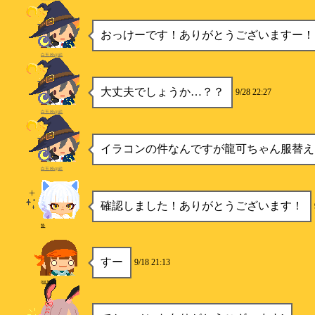
おっけーです！ありがとうございますー！
白玉粉@絵
大丈夫でしょうか…？？
9/28 22:27
白玉粉@絵
イラコンの件なんですが龍可ちゃん服替え
白玉粉@絵
確認しました！ありがとうございます！
贄
すー
9/18 21:13
purintab