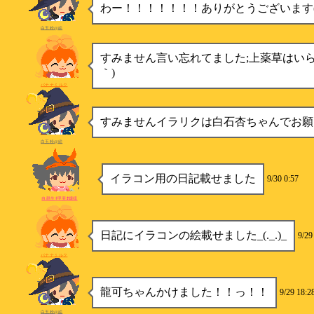
わー！！！！！！！ありがとうございます(
白玉粉@絵
すみません言い忘れてました;上薬草はいらな
｀)
バナナミルク
すみませんイラリクは白石杏ちゃんでお願
白玉粉@絵
イラコン用の日記載せました
9/30 0:57
自慰生ｷ甲斐ｵ嬢様
日記にイラコンの絵載せました_(._.)_
9/29
バナナミルク
龍可ちゃんかけました！！っ！！
9/29 18:2
白玉粉@絵