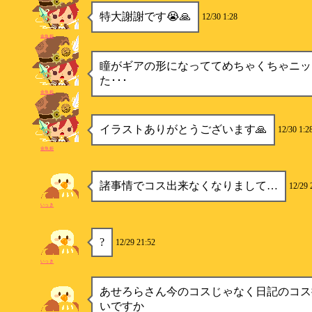
特大謝謝です😭🙏
12/30 1:28
金魚姫
瞳がギアの形になっててめちゃくちゃニッ
た･･･
金魚姫
イラストありがとうございます🙏
12/30 1:2
金魚姫
諸事情でコス出来なくなりまして…
12/29 
いっき
?
12/29 21:52
いっき
あせろらさん今のコスじゃなく日記のコス
いですか