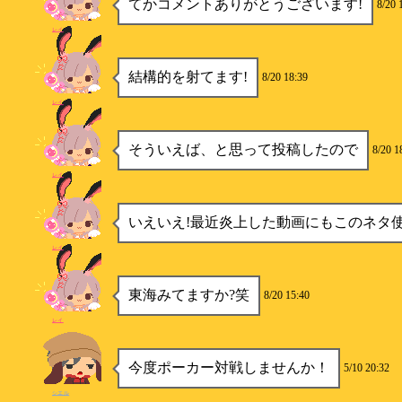
てかコメントありがとうございます!
8/20 
レイ
結構的を射てます!
8/20 18:39
レイ
そういえば、と思って投稿したので
8/20 1
レイ
いえいえ!最近炎上した動画にもこのネタ
レイ
東海みてますか?笑
8/20 15:40
レイ
今度ポーカー対戦しませんか！
5/10 20:32
シエル