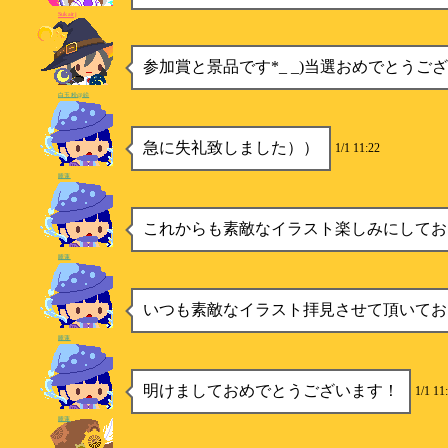
Sukairj
参加賞と景品です*_ _)当選おめでとうご
白玉粉@絵
急に失礼致しました））
1/1 11:22
睡蓮
これからも素敵なイラスト楽しみにしてお
睡蓮
いつも素敵なイラスト拝見させて頂いており
睡蓮
明けましておめでとうございます！
1/1 11
睡蓮