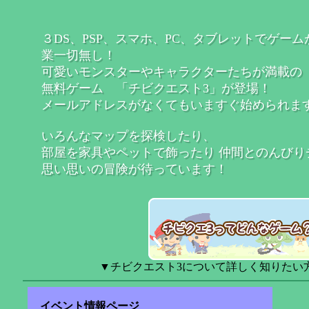
３DS、PSP、スマホ、PC、タブレットでゲーム
業一切無し！
可愛いモンスターやキャラクターたちが満載の
無料ゲーム 「チビクエスト3」が登場！
メールアドレスがなくてもいますぐ始められま
いろんなマップを探検したり、
部屋を家具やペットで飾ったり 仲間とのんびり
思い思いの冒険が待っています！
▼チビクエスト3について詳しく知りたい
イベント情報ページ