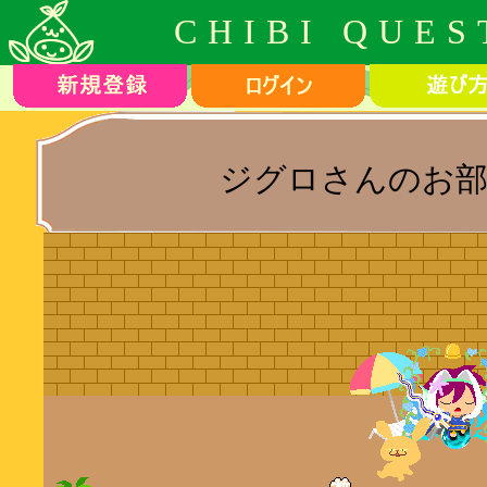
CHIBI QUES
ジグロさんのお部