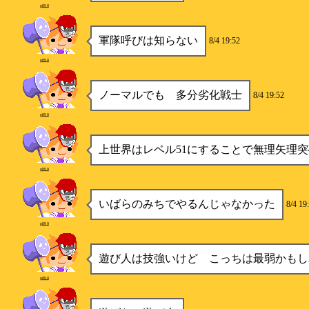
p890
軍隊呼びは知らない
8/4 19:52
p890
ノーマルでも 多分劣化戦士
8/4 19:52
p890
上世界はレベル51にすることで無理矢理
p890
いばらのみちでやるんじゃなかった
8/4 19
p890
遊び人は技強いけど こっちは最弱かもし
p890