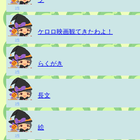
3号
ケロロ映画観てきたわよ！
3号
らくがき
3号
長文
3号
絵
3号