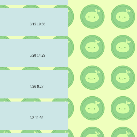
8/15 19:56
5/28 14:29
4/26 0:27
2/8 11:52