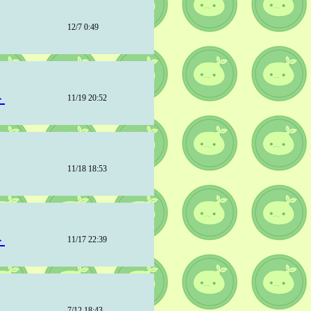
12/7 0:49
ト
11/19 20:52
11/18 18:53
ト
11/17 22:39
7/12 18:43