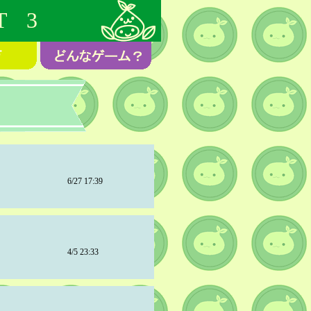
T 3
6/27 17:39
4/5 23:33