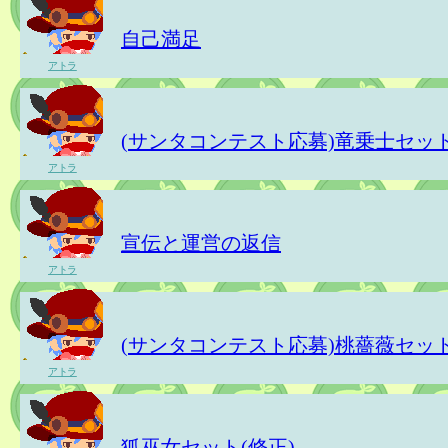
自己満足
アトラ
(サンタコンテスト応募)竜乗士セッ
アトラ
宣伝と運営の返信
アトラ
(サンタコンテスト応募)桃薔薇セッ
アトラ
狐巫女セット(修正)