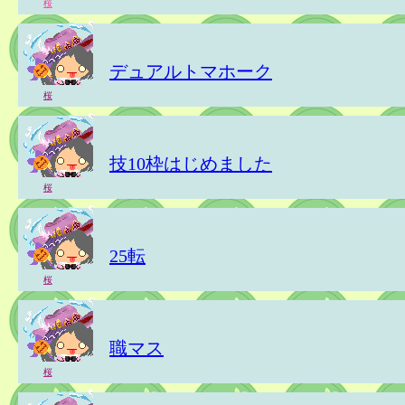
桜
デュアルトマホーク
桜
技10枠はじめました
桜
25転
桜
職マス
桜