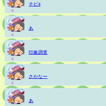
チビ4
桜
あ
桜
印象調査
桜
さかなー
桜
あ