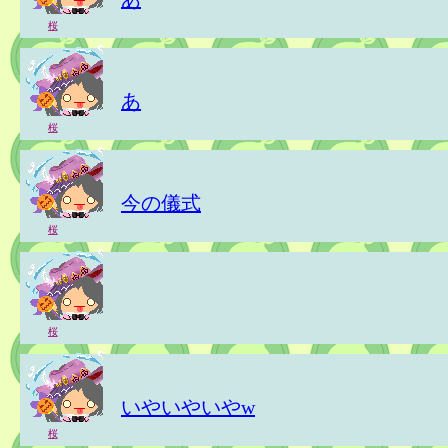
桜
あ
桜
今の儀式
桜
桜
いやいやいやw
桜