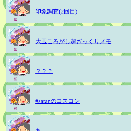
印象調査(2回目)
桜
大玉ころがし超ざっくりメモ
桜
？？？
桜
#satanのコスコン
桜
あ