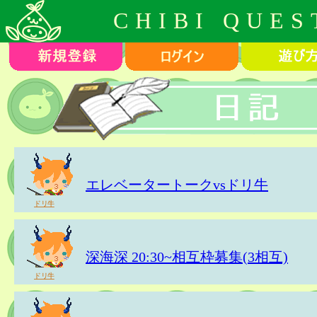
CHIBI QUES
エレベータートークvsドリ牛
ドリ牛
深海深 20:30~相互枠募集(3相互)
ドリ牛