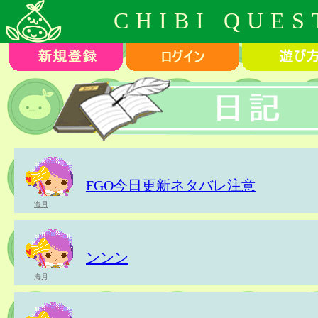
CHIBI QUES
FGO今日更新ネタバレ注意
海月
ンンン
海月