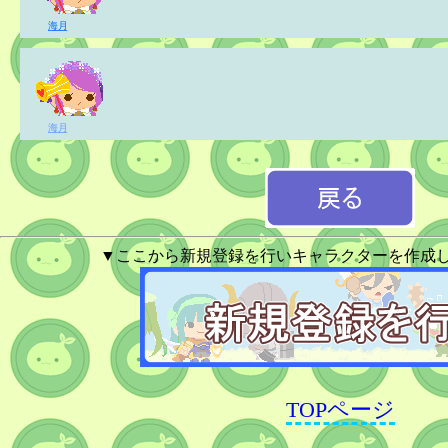
海月
海月
▼ここから新規登録を行いキャラクターを作成
TOPページ