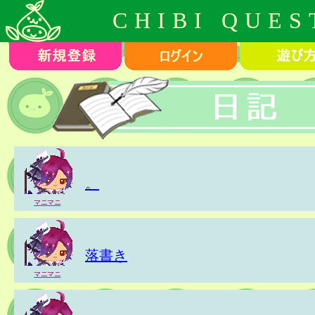
CHIBI QUES
。
マニマニ
落書き
マニマニ