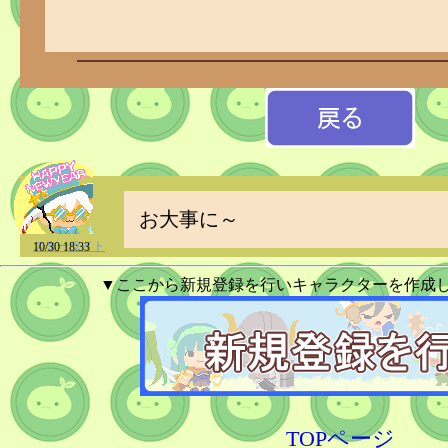
お大事に～
スターライト
10/30 18:33
▼ここから新規登録を行いキャラクターを作成
TOPページ