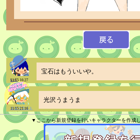
宝石はもういいや。
いく
11/15 16:27
光沢うまうま
スターライト
11/15 21:16
▼ここから新規登録を行いキャラクターを作成