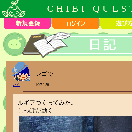
CHIBI QUES
レゴで
いく
10/7 9:58
ルギアつくってみた。
しっぽが動く。