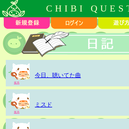
CHIBI QUES
今日、聴いてた曲
孤高
ミスド
孤高