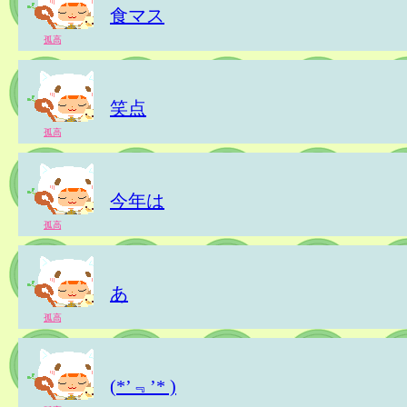
食マス
孤高
笑点
孤高
今年は
孤高
あ
孤高
(*’﹃’* )