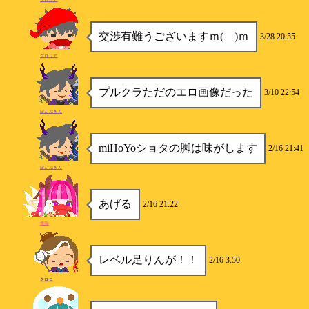
交渉有難うございますｍ(__)ｍ
3/28 20:55
グロリア
プルクラただのエロ画像だった
3/10 22:54
ぱんぷきん
miHoYoショタの脚は味がします
2/16 21:41
ぱんぷきん
あげる
2/16 21:22
雪兎
レベル足りんが！！
2/16 3:50
クロロ