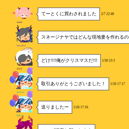
てーとくに買わされました
2/7 22:40
ハルヤ
スネージナヤではどんな現地妻を作れるの
ぱんぷきん
どけ!!!!俺がクリスマスだ!!!
1/30 23:3
竜新零
取引ありがとうございました！
1/26 17:17
あずりん
送りましたー
1/26 17:16
あずりん