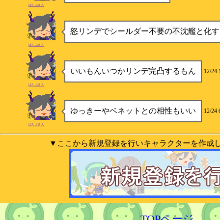
ぱんぷきん
怒リンデでシールダー不要の不沈艦と化す
ぱんぷきん
いいもんいつかリンデ完凸するもん
12/24 
ぱんぷきん
ゆっきーやベネットとの相性もいい
12/24 
ぱんぷきん
▼ここから新規登録を行いキャラクターを作成
TOPページ