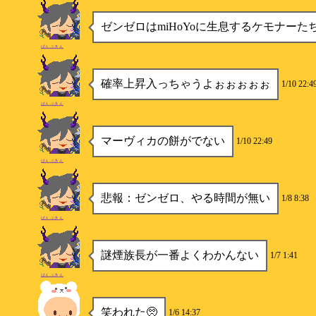
ゼンゼロはmiHoYoに生息するケモナーた
ぱんぷきん
確率上昇入っちゃうよぉぉぉぉぉ
1/10 22:4
ぱんぷきん
マーヴィカの餅がでない
1/10 22:49
ぱんぷきん
悲報：ゼンゼロ、やる時間が無い
1/8 8:38
ぱんぷきん
謎煙族長が一番よくわかんない
1/7 1:41
ぱんぷきん
笑われた🥺
1/6 14:37