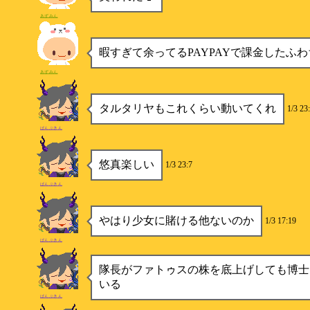
あずみん
暇すぎて余ってるPAYPAYで課金したふ
あずみん
タルタリヤもこれくらい動いてくれ
1/3 23
ぱんぷきん
悠真楽しい
1/3 23:7
ぱんぷきん
やはり少女に賭ける他ないのか
1/3 17:19
ぱんぷきん
隊長がファトゥスの株を底上げしても博士
いる
ぱんぷきん