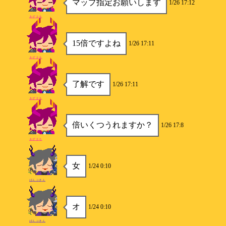
マップ指定お願いします
1/26 17:12
あずまる
15倍ですよね
1/26 17:11
あずまる
了解です
1/26 17:11
あずまる
倍いくつうれますか？
1/26 17:8
あずまる
女
1/24 0:10
ぱんぷきん
オ
1/24 0:10
ぱんぷきん