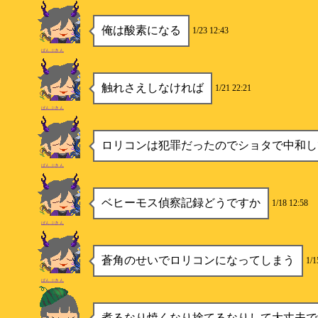
俺は酸素になる
1/23 12:43
ぱんぷきん
触れさえしなければ
1/21 22:21
ぱんぷきん
ロリコンは犯罪だったのでショタで中和し
ぱんぷきん
ベヒーモス偵察記録どうですか
1/18 12:58
ぱんぷきん
蒼角のせいでロリコンになってしまう
1/1
ぱんぷきん
煮るなり焼くなり捨てるなりして大丈夫で