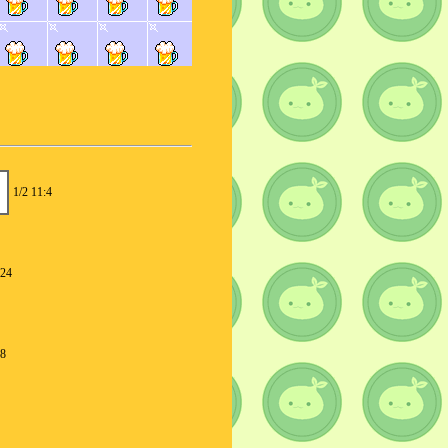
1/2 11:4
:24
38