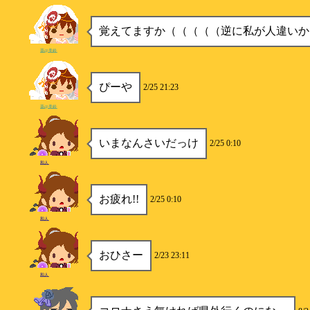
覚えてますか（（（（（逆に私が人違いか
葵@美鈴
ぴーや
2/25 21:23
葵@美鈴
いまなんさいだっけ
2/25 0:10
和人
お疲れ!!
2/25 0:10
和人
おひさー
2/23 23:11
和人