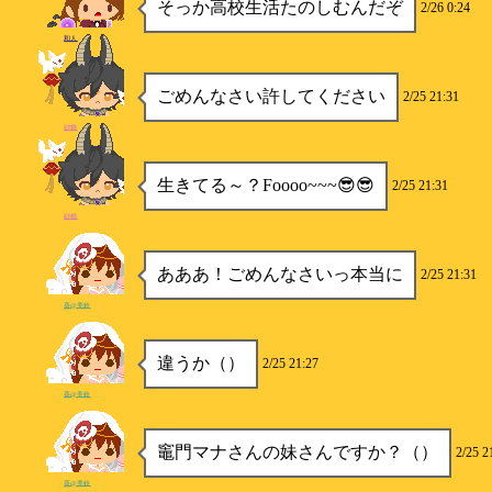
そっか高校生活たのしむんだぞ
2/26 0:24
和人
ごめんなさい許してください
2/25 21:31
砂糖
生きてる～？Foooo~~~😎😎
2/25 21:31
砂糖
あああ！ごめんなさいっ本当に
2/25 21:31
葵@美鈴
違うか（）
2/25 21:27
葵@美鈴
竈門マナさんの妹さんですか？（）
2/25 2
葵@美鈴