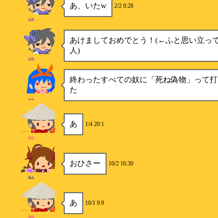
あ、いたw
2/2 0:28
四季
あけましておめでとう！(←ふと思い立っ
人)
四季
終わったすべての奴に「死ね偽物」って打
た
いく
あ
1/4 20:1
美桜
おひさー
10/2 16:30
和人
あ
10/1 9:9
美桜