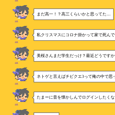
四季
まだ高一！？高三くらいかと思ってた…
四季
私クリスマスにコロナ掛かって家で死んでた0(:
四季
美桜さんまだ学生だっけ？最近どうですか
四季
ネトゲと言えばチビクエ3って俺の中で思
四季
たまーに昔を懐かしんでログインしたくな
四季