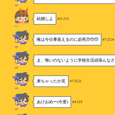
四季
結婚しよ
4/11 2:11
暇人
俺は今仕事覚えるのに必死🥺🥺🥺
4/7 22:24
四季
ま、悔いのないように学校生活頑張んなさ
四季
来ちゃったか笑
4/7 22:22
四季
あけおめー(今更)
4/4 23:9
四季