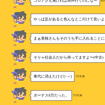
コロナさえ無ければ県外行くのになー
8/2
四季
やっぱ足があると色んなとこ行けて良いよ
四季
まぁ美桜さんもそのうち手に入れることに
四季
そりゃ社会人だから持ってますよ〜(中古)
四季
車代に消えたけど(>＜)
7/3 9:38
四季
ボーナス8万だった。
7/3 9:38
四季