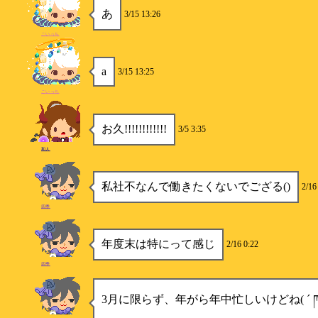
あ
3/15 13:26
こいっち
a
3/15 13:25
こいっち
お久!!!!!!!!!!!!
3/5 3:35
和人
私社不なんで働きたくないでござる()
2/16
四季
年度末は特にって感じ
2/16 0:22
四季
3月に限らず、年がら年中忙しいけどね( ´ ཫ