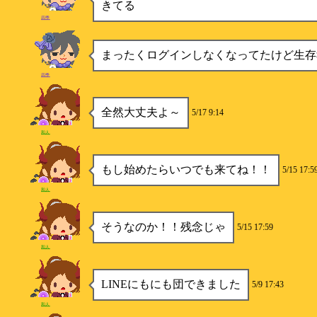
きてる
四季
まったくログインしなくなってたけど生存
四季
全然大丈夫よ～
5/17 9:14
和人
もし始めたらいつでも来てね！！
5/15 17:5
和人
そうなのか！！残念じゃ
5/15 17:59
和人
LINEにもにも団できました
5/9 17:43
和人