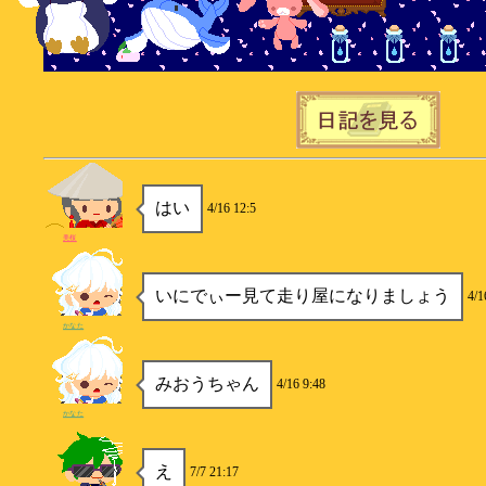
はい
4/16 12:5
美桜
いにでぃー見て走り屋になりましょう
4/1
かなた
みおうちゃん
4/16 9:48
かなた
え
7/7 21:17