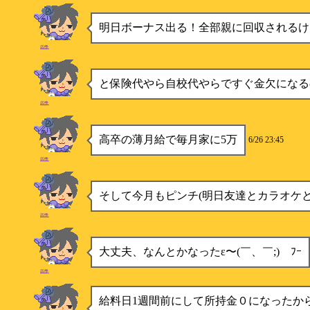
明日ボーナス出る！全部親に回収されるけど
四季
と保険代やら自校代やらですぐ金欠になる
四季
高卒の薄月給で毎月家に5万
6/26 23:45
四季
そして今月もピンチ(明日友達とカラオケと
四季
大丈夫、なんとかなったε〜(￣、￣;)ゞﾌｰ
四季
給料日1週間前にして所持金０になったか