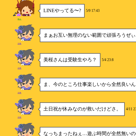
LINEやってる〜?
5/9 17:43
和人
まぁお互い無理のない範囲で頑張ろうぜぃ
四季
美桜さんは受験生やろ？
5/4 23:8
四季
ま、今のところ仕事楽しいから全然良いん
四季
土日祝が休みなのが救いだけどさ。
4/11 2
四季
なっちまったねぇ…遊ぶ時間が全然無いの