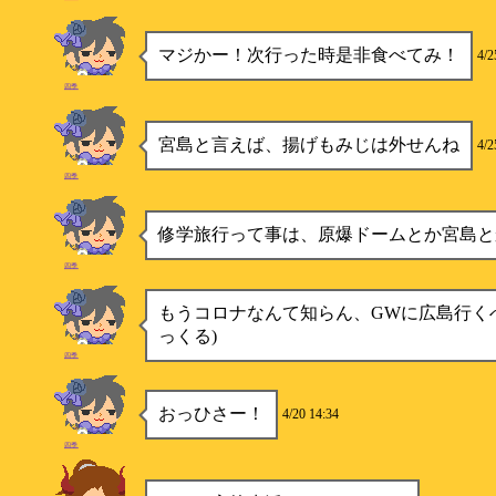
マジかー！次行った時是非食べてみ！
4/2
四季
宮島と言えば、揚げもみじは外せんね
4/2
四季
修学旅行って事は、原爆ドームとか宮島と
四季
もうコロナなんて知らん、GWに広島行く
っくる)
四季
おっひさー！
4/20 14:34
四季