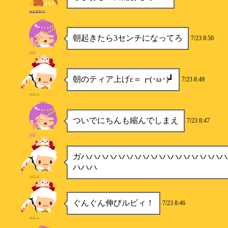
soえすおー
朝起きたら3センチになってろ
7/23 8:50
秋桜
朝のティア上げε＝┏(･ω･)┛
7/23 8:49
ルビィ
ついでにちんも縮んでしまえ
7/23 8:47
秋桜
ガハハハハハハハハハハハハハハハハハハ
ハハハ
ルビィ
ぐんぐん伸びルビィ！
7/23 8:46
ルビィ